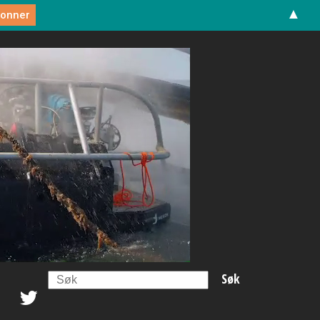
▲
Search