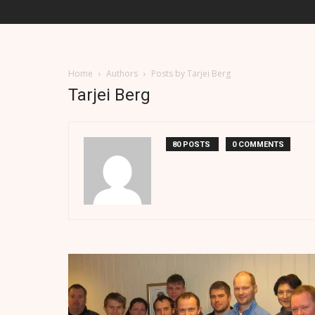
Home
Authors
Posts by Tarjei Berg
Tarjei Berg
80 POSTS
0 COMMENTS