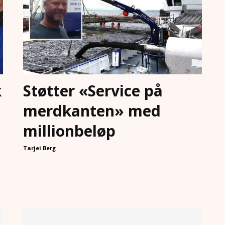
k
Støtter «Service på
merdkanten» med
millionbeløp
Tarjei Berg
-