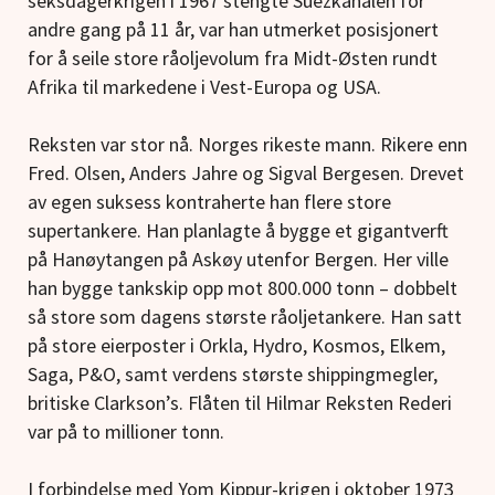
seksdagerkrigen i 1967 stengte Suezkanalen for
andre gang på 11 år, var han utmerket posisjonert
for å seile store råoljevolum fra Midt-Østen rundt
Afrika til markedene i Vest-Europa og USA.
Reksten var stor nå. Norges rikeste mann. Rikere enn
Fred. Olsen, Anders Jahre og Sigval Bergesen. Drevet
av egen suksess kontraherte han flere store
supertankere. Han planlagte å bygge et gigantverft
på Hanøytangen på Askøy utenfor Bergen. Her ville
han bygge tankskip opp mot 800.000 tonn – dobbelt
så store som dagens største råoljetankere. Han satt
på store eierposter i Orkla, Hydro, Kosmos, Elkem,
Saga, P&O, samt verdens største shippingmegler,
britiske Clarkson’s. Flåten til Hilmar Reksten Rederi
var på to millioner tonn.
I forbindelse med Yom Kippur-krigen i oktober 1973