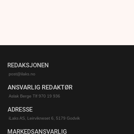
REDAKSJONEN
post@ilaks.no
ANSVARLIG REDAKTØR
Aslak Berge Tlf 970 19 936
ADRESSE
iLaks AS, Leirvikneset 6, 5179 Godvik
MARKEDSANSVARLIG