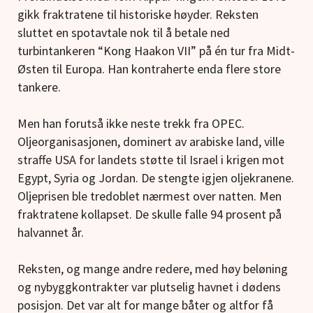
gikk fraktratene til historiske høyder. Reksten
sluttet en spotavtale nok til å betale ned
turbintankeren “Kong Haakon VII” på én tur fra Midt-
Østen til Europa. Han kontraherte enda flere store
tankere.
Men han forutså ikke neste trekk fra OPEC.
Oljeorganisasjonen, dominert av arabiske land, ville
straffe USA for landets støtte til Israel i krigen mot
Egypt, Syria og Jordan. De stengte igjen oljekranene.
Oljeprisen ble tredoblet nærmest over natten. Men
fraktratene kollapset. De skulle falle 94 prosent på
halvannet år.
Reksten, og mange andre redere, med høy beløning
og nybyggkontrakter var plutselig havnet i dødens
posisjon. Det var alt for mange båter og altfor få