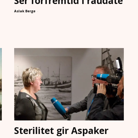
Ser fôrfremtid i raudåte
Aslak Berge
-
Sterilitet gir Aspaker