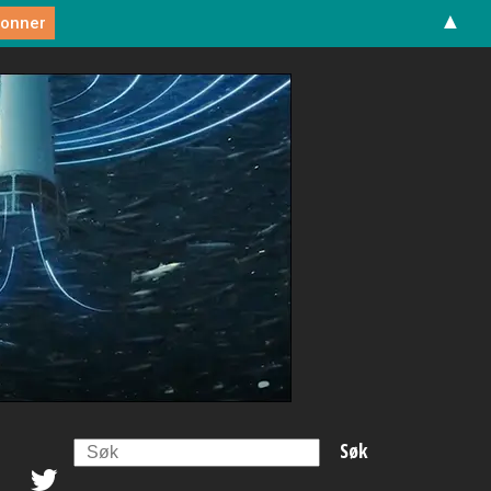
▲
Search