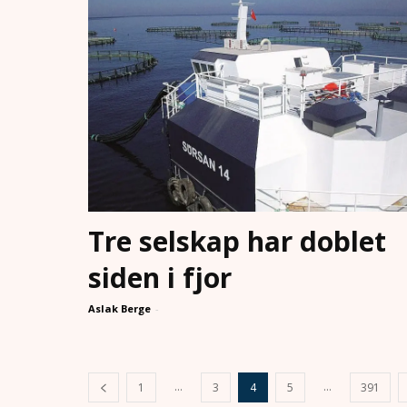
Tre selskap har doblet
siden i fjor
Aslak Berge
-
...
...
1
3
4
5
391