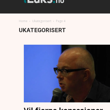
Home
Ukategorisert
Page 4
UKATEGORISERT