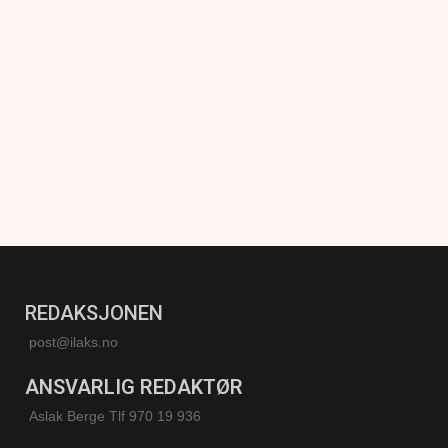
REDAKSJONEN
post@ilaks.no
ANSVARLIG REDAKTØR
Aslak Berge Tlf 970 19 936