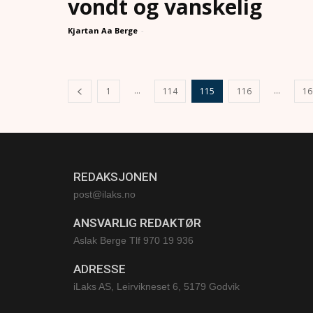
vondt og vanskelig
Kjartan Aa Berge
-
...
...
1
114
115
116
16
REDAKSJONEN
post@ilaks.no
ANSVARLIG REDAKTØR
Aslak Berge Tlf 970 19 936
ADRESSE
iLaks AS, Leirvikneset 6, 5179 Godvik