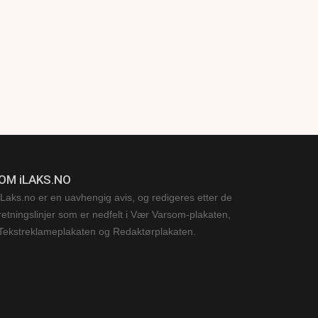
OM iLAKS.NO
iLaks.no er en uavhengig avis, og redigeres etter de
retningslinjer som er nedfelt i Vær Varsom-plakaten,
Tekstreklameplakaten og Redaktørplakaten.