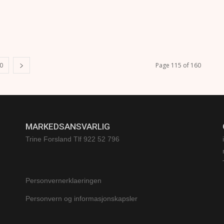
0
Page 115 of 160
MARKEDSANSVARLIG
Trine Forsland
Tlf 922 52 796
Personvernerklaeringen
Personvern og informasjonskapsler