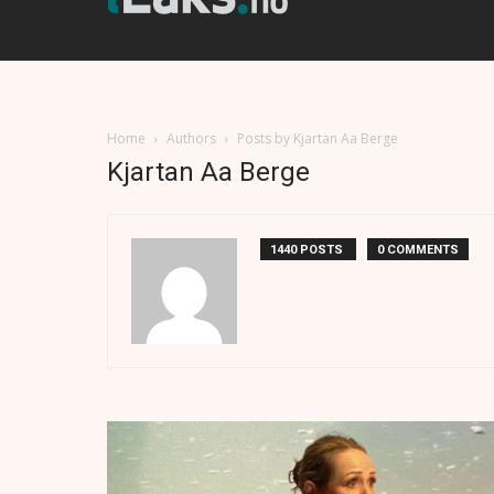
Home
Authors
Posts by Kjartan Aa Berge
Kjartan Aa Berge
1440 POSTS
0 COMMENTS