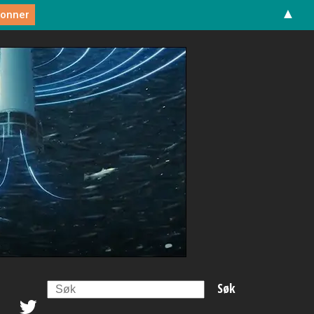
▲
Search