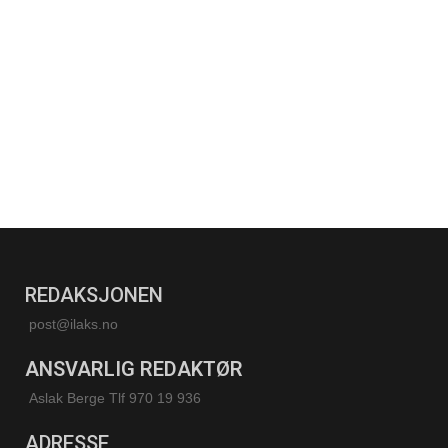
REDAKSJONEN
post@ilaks.no
ANSVARLIG REDAKTØR
Aslak Berge Tlf 970 19 936
ADRESSE