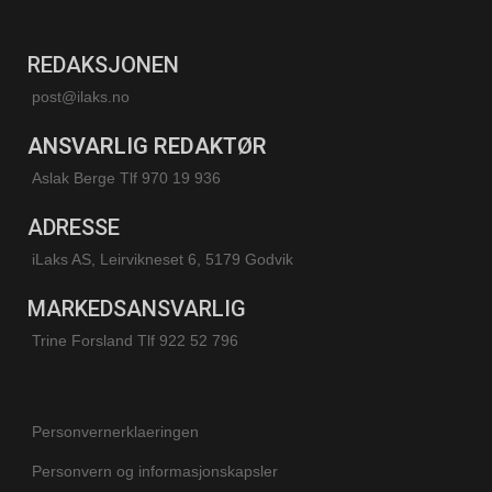
REDAKSJONEN
post@ilaks.no
ANSVARLIG REDAKTØR
Aslak Berge Tlf 970 19 936
ADRESSE
iLaks AS, Leirvikneset 6, 5179 Godvik
MARKEDSANSVARLIG
Trine Forsland
Tlf 922 52 796
Personvernerklaeringen
Personvern og informasjonskapsler