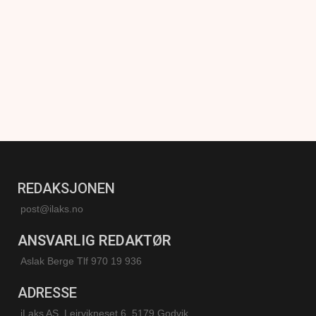
REDAKSJONEN
post@ilaks.no
ANSVARLIG REDAKTØR
Aslak Berge Tlf 970 19 936
ADRESSE
iLaks AS, Leirvikneset 6, 5179 Godvik