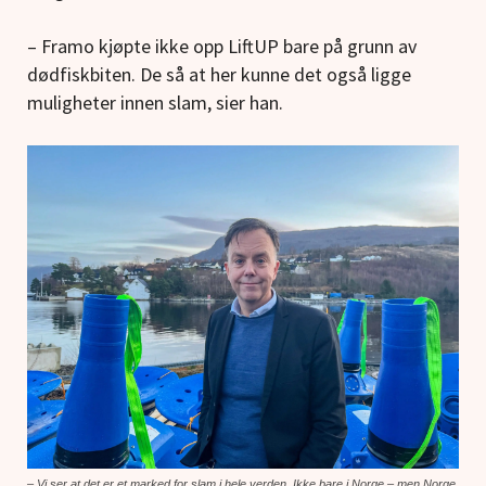
– Framo kjøpte ikke opp LiftUP bare på grunn av
dødfiskbiten. De så at her kunne det også ligge
muligheter innen slam, sier han.
– Vi ser at det er et marked for slam i hele verden. Ikke bare i Norge – men Norge