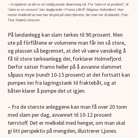
– Vi opplever at det er en veldig positiv tilnærming nå. Fra “slam er et problem”, til
“slam er en ressurs” sier daglig leder i Framo LiftUP, Magnus Holmefjord. Han
mener imidlertid at man bør bli god på slam hjemme, før man ser til utlandet. Foto:
Tina Totland Jenssen
På landanlegg kan slam tørkes til 90 prosent. Men
ute på fôrflåtene er volumene man får inn så store,
og plassen så begrenset, at det vil være vanskelig å
få til store tørkeanlegg der, forklarer Holmefjord.
Derfor satser Framo heller på å avvanne slammet
såpass mye (rundt 10-15 prosent) at det fortsatt kan
pumpes inn fra lagringstank til fraktebåt, og at
båten klarer å pumpe det ut igjen.
– Fra de største anleggene kan man få over 20 tonn
med slam per dag, avvannet til 10-12 prosent
tørrstoff. Det er melkebil med henger, om man skal
gi litt perspektiv på mengden, illustrerer Ljones.