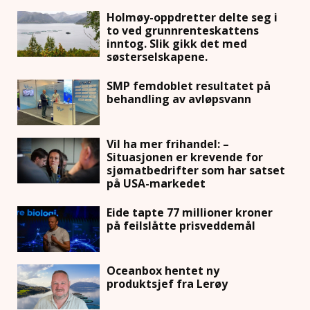
Holmøy-oppdretter delte seg i
to ved grunnrenteskattens
inntog. Slik gikk det med
søsterselskapene.
SMP femdoblet resultatet på
behandling av avløpsvann
Vil ha mer frihandel: –
Situasjonen er krevende for
sjømatbedrifter som har satset
på USA-markedet
Eide tapte 77 millioner kroner
på feilslåtte prisveddemål
Oceanbox hentet ny
produktsjef fra Lerøy