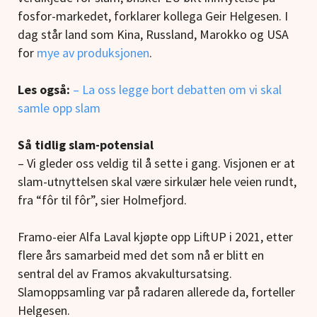
fosfor-markedet, forklarer kollega Geir Helgesen. I
dag står land som Kina, Russland, Marokko og USA
for
mye av produksjonen
.
Les også:
– La oss legge bort debatten om vi skal
samle opp slam
Så tidlig slam-potensial
– Vi gleder oss veldig til å sette i gang. Visjonen er at
slam-utnyttelsen skal være sirkulær hele veien rundt,
fra “fôr til fôr”, sier Holmefjord.
Framo-eier Alfa Laval kjøpte opp LiftUP i 2021, etter
flere års samarbeid med det som nå er blitt en
sentral del av Framos akvakultursatsing.
Slamoppsamling var på radaren allerede da, forteller
Helgesen.