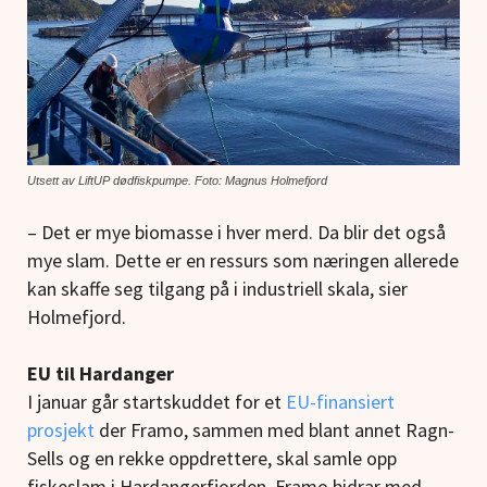
Utsett av LiftUP dødfiskpumpe. Foto: Magnus Holmefjord
–
Det er mye biomasse i hver merd. Da blir det også
mye slam. Dette er en ressurs som næringen allerede
kan skaffe seg tilgang på i industriell skala, sier
Holmefjord.
EU til Hardanger
I januar går startskuddet for et
EU-finansiert
prosjekt
der Framo, sammen med blant annet Ragn-
Sells og en rekke oppdrettere, skal samle opp
fiskeslam i Hardangerfjorden. Framo bidrar med