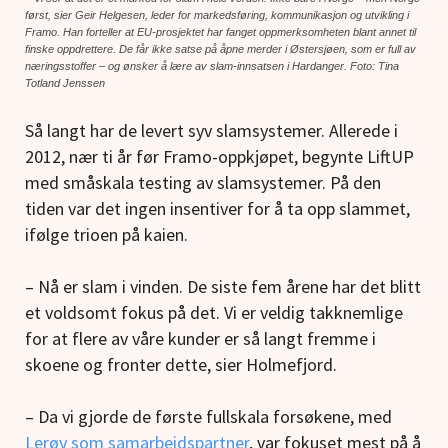
først, sier Geir Helgesen, leder for
markedsføring, kommunikasjon og utvikling i
Framo. Han forteller at EU-prosjektet har fanget oppmerksomheten blant annet til
finske oppdrettere. De får ikke satse på åpne merder i Østersjøen, som er full av
næringsstoffer – og ønsker å lære av slam-innsatsen i Hardanger. Foto: Tina
Totland Jenssen
Så langt har de levert syv slamsystemer. Allerede i
2012, nær ti år før Framo-oppkjøpet, begynte LiftUP
med småskala testing av slamsystemer. På den
tiden var det ingen insentiver for å ta opp slammet,
ifølge trioen på kaien.
–
Nå er slam i vinden. De siste fem årene har det blitt
et voldsomt fokus på det. Vi er veldig takknemlige
for at flere av våre kunder er så langt fremme i
skoene og fronter dette, sier Holmefjord.
– Da vi gjorde de første fullskala forsøkene, med
Lerøy som samarbeidspartner
, var fokuset mest på å