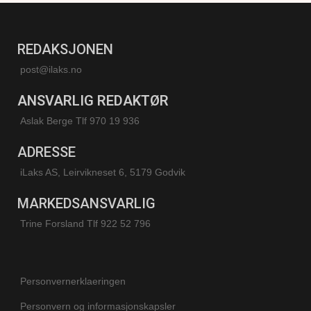
REDAKSJONEN
post@ilaks.no
ANSVARLIG REDAKTØR
Aslak Berge Tlf 970 19 936
ADRESSE
iLaks AS, Leirvikneset 6, 5179 Godvik
MARKEDSANSVARLIG
Trine Forsland
Tlf 922 52 796
Personvernerklaeringen
Personvern og informasjonskapsler