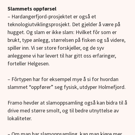
Slammets oppførsel
– Hardangerfjord-prosjektet er også et
teknologiutviklingsprosjekt. Det gjelder å være på
hugget. Og slam er ikke slam: Hvilket fôr som er
brukt, type anlegg, størrelsen på fisken og så videre,
spiller inn. Vi ser store forskjeller, og de syv
anleggene vi har levert til har gitt oss erfaringer,
forteller Helgesen.
– Fôrtypen har for eksempel mye å si for hvordan
slammet “oppfører” seg fysisk, utdyper Holmefjord.
Framo hevder at slamoppsamling også kan bidra til å
drive med større smolt, og til bedre utnyttelse av
lokaliteter.
–
Om man har slamoppsamling, kan man kjøre mer