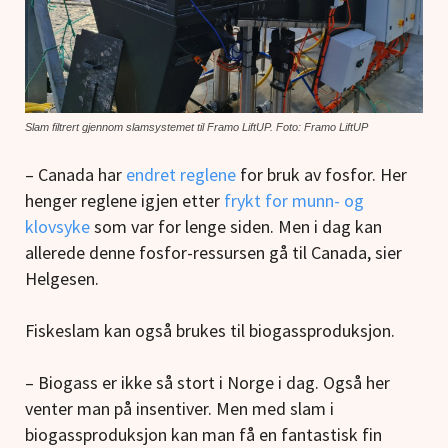
Slam filtrert gjennom slamsystemet til Framo LiftUP. Foto: Framo LiftUP
– Canada har
endret reglene
for bruk av fosfor. Her
henger reglene igjen etter
frykt for munn- og
klovsyke
som var for lenge siden. Men i dag kan
allerede denne fosfor-ressursen gå til Canada, sier
Helgesen.
Fiskeslam kan også brukes til biogassproduksjon.
– Biogass er ikke så stort i Norge i dag. Også her
venter man på insentiver. Men med slam i
biogassproduksjon kan man få en fantastisk fin