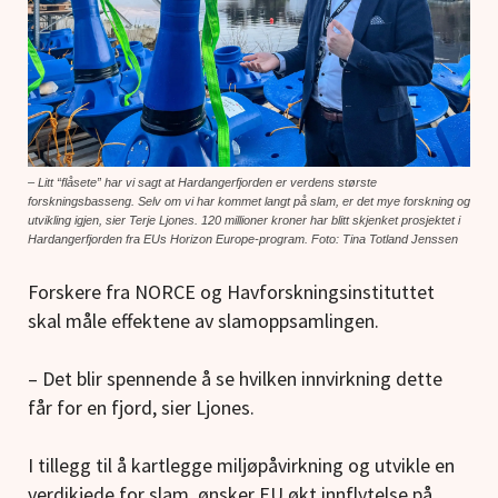
– Litt “flåsete” har vi sagt at Hardangerfjorden er verdens største
forskningsbasseng. Selv om vi har kommet langt på slam, er det mye forskning og
utvikling igjen, sier Terje Ljones.
120 millioner kroner har blitt skjenket prosjektet i
Hardangerfjorden fra EUs Horizon Europe-program. Foto: Tina Totland Jenssen
Forskere fra NORCE og Havforskningsinstituttet
skal måle effektene av slamoppsamlingen.
– Det blir spennende å se hvilken innvirkning dette
får for en fjord, sier Ljones.
I tillegg til å kartlegge miljøpåvirkning og utvikle en
verdikjede for slam, ønsker EU økt innflytelse på