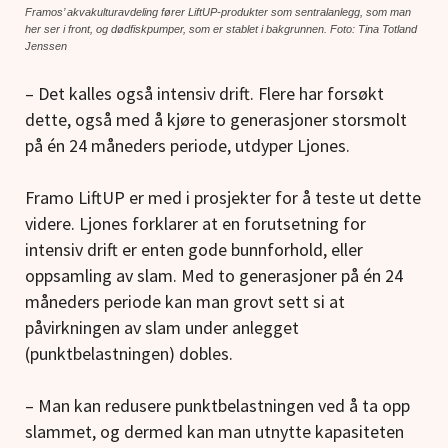
Framos’ akvakulturavdeling fører LiftUP-produkter som sentralanlegg, som man
her ser i front, og dødfiskpumper, som er stablet i bakgrunnen. Foto: Tina Totland
Jenssen
– Det kalles også intensiv drift. Flere har forsøkt
dette, også med å kjøre to generasjoner storsmolt
på én 24 måneders periode, utdyper Ljones.
Framo LiftUP er med i prosjekter for å teste ut dette
videre. Ljones forklarer at en forutsetning for
intensiv drift er enten gode bunnforhold, eller
oppsamling av slam. Med to generasjoner på én 24
måneders periode kan man grovt sett si at
påvirkningen av slam under anlegget
(punktbelastningen) dobles.
– Man kan redusere punktbelastningen ved å ta opp
slammet, og dermed kan man utnytte kapasiteten