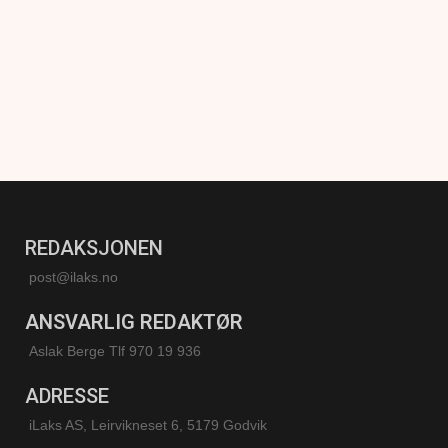
REDAKSJONEN
post@ilaks.no
ANSVARLIG REDAKTØR
Aslak Berge Tlf 970 19 936
ADRESSE
iLaks AS, Leirvikneset 6, 5179 Godvik