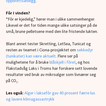
oppdrettsanlegg
.
Fôr i vinden?
“Fôr er kjedelig,” hører man i ulike sammenhenger.
Likevel er det for tiden mange ulike satsinger på de
små, brune pelletsene med den lite fristende lukten.
Blant annet tester Skretting, LetSea, Tunicat og
resten av teamet i Ciona-prosjektet om
sekkedyr
(tunikater) kan være aktuelt
. Flere ser på
mulighetene for å bruke
blåskjell i fôret
, og hos
Flakstadvåg Laks i Troms har forskere sett lovende
resultater ved bruk av mikroalger som livnærer seg
på CO₂.
Les også:
Alger i laksefôr gav 40 prosent færre lus
og lavere klimagassavtrykk