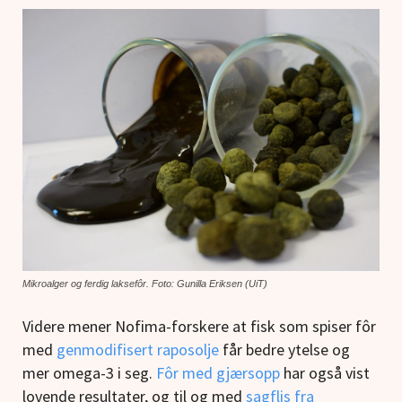
Mikroalger og ferdig laksefôr. Foto: Gunilla Eriksen (UiT)
Videre mener Nofima-forskere at fisk som spiser fôr
med
genmodifisert raposolje
får bedre ytelse og
mer omega-3 i seg.
Fôr med gjærsopp
har også vist
lovende resultater, og til og med
sagflis fra