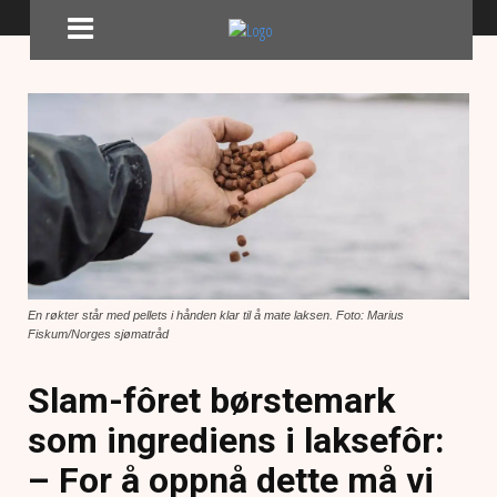
En røkter står med pellets i hånden klar til å mate laksen. Foto: Marius
Fiskum/Norges sjømatråd
Slam-fôret børstemark
som ingrediens i laksefôr:
– For å oppnå dette må vi