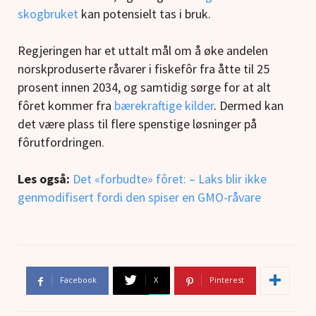
skogbruket
kan potensielt tas i bruk.
Regjeringen har et uttalt mål om å øke andelen
norskproduserte råvarer i fiskefôr fra åtte til 25
prosent innen 2034, og samtidig sørge for at alt
fôret kommer fra
bærekraftige kilder
. Dermed kan
det være plass til flere spenstige løsninger på
fôrutfordringen.
Les også:
Det «forbudte» fôret: – Laks blir ikke
genmodifisert fordi den spiser en GMO-råvare
Facebook
X
Pinterest