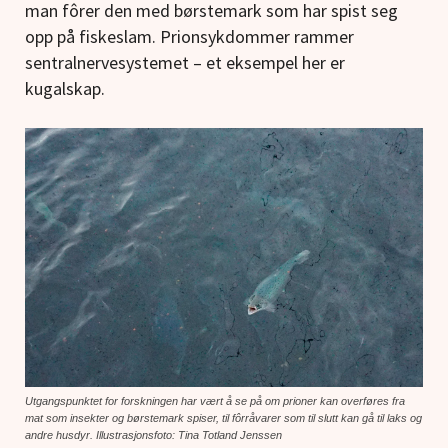
man fôrer den med børstemark som har spist seg
opp på fiskeslam. Prionsykdommer rammer
sentralnervesystemet – et eksempel her er
kugalskap.
Utgangspunktet for forskningen har vært å se på om prioner kan overføres fra
mat som insekter og børstemark spiser, til fôrråvarer som til slutt kan gå til laks og
andre husdyr. Illustrasjonsfoto: Tina Totland Jenssen