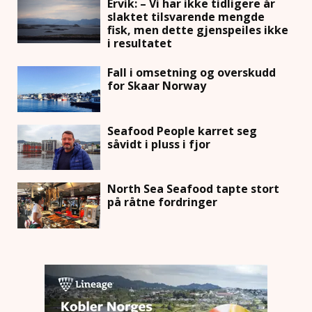
Ervik: – Vi har ikke tidligere år
slaktet tilsvarende mengde
fisk, men dette gjenspeiles ikke
i resultatet
Fall i omsetning og overskudd
for Skaar Norway
Seafood People karret seg
såvidt i pluss i fjor
North Sea Seafood tapte stort
på råtne fordringer