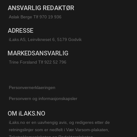
ANSVARLIG REDAKTØR
Aslak Berge Tlf 970 19 936
ADRESSE
iLaks AS, Leirvikneset 6, 5179 Godvik
MARKEDSANSVARLIG
Trine Forsland
Tlf 922 52 796
Personvernerklaeringen
Personvern og informasjonskapsler
OM iLAKS.NO
iLaks.no er en uavhengig avis, og redigeres etter de
retningslinjer som er nedfelt i Vær Varsom-plakaten,