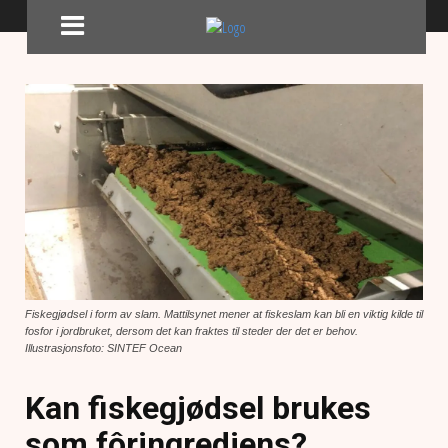
Fiskegjødsel i form av slam. Mattilsynet mener at fiskeslam kan bli en viktig kilde til
fosfor i jordbruket, dersom det kan fraktes til steder der det er behov.
Illustrasjonsfoto: SINTEF Ocean
Kan fiskegjødsel brukes
som fôringrediens?