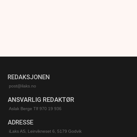
REDAKSJONEN
post@ilaks.no
ANSVARLIG REDAKTØR
Aslak Berge Tlf 970 19 936
ADRESSE
iLaks AS, Leirvikneset 6, 5179 Godvik