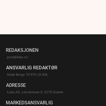
REDAKSJONEN
post@ilaks.no
ANSVARLIG REDAKTØR
Aslak Berge Tlf 970 19 936
ADRESSE
iLaks AS, Leirvikneset 6, 5179 Godvik
MARKEDSANSVARLIG