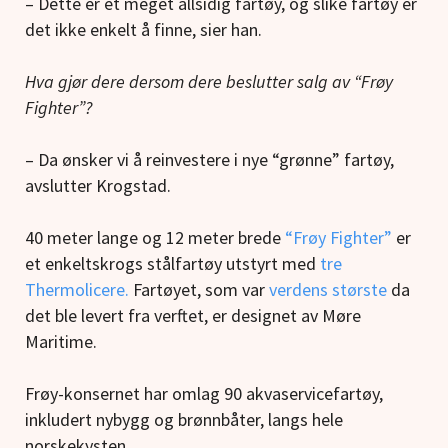
– Dette er et meget allsidig fartøy, og slike fartøy er
det ikke enkelt å finne, sier han.
Hva gjør dere dersom dere beslutter salg av “Frøy
Fighter”?
– Da ønsker vi å reinvestere i nye “grønne” fartøy,
avslutter Krogstad.
40 meter lange og 12 meter brede
“Frøy Fighter”
er
et enkeltskrogs stålfartøy utstyrt med
tre
Thermolicere.
Fartøyet, som var
verdens største
da
det ble levert fra verftet, er designet av Møre
Maritime.
Frøy-konsernet har omlag 90 akvaservicefartøy,
inkludert nybygg og brønnbåter, langs hele
norskekysten.