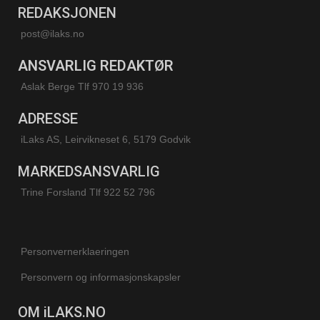
REDAKSJONEN
post@ilaks.no
ANSVARLIG REDAKTØR
Aslak Berge Tlf 970 19 936
ADRESSE
iLaks AS, Leirvikneset 6, 5179 Godvik
MARKEDSANSVARLIG
Trine Forsland
Tlf 922 52 796
Personvernerklaeringen
Personvern og informasjonskapsler
OM iLAKS.NO