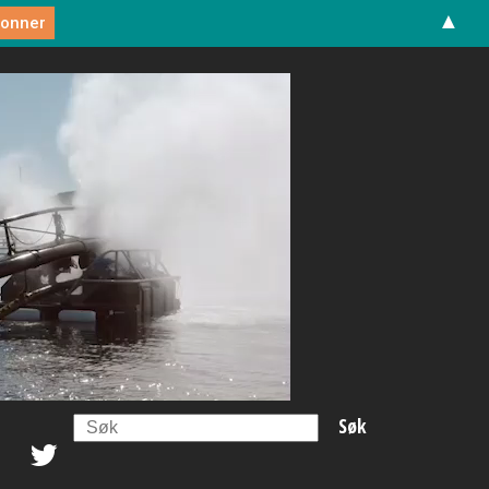
▲
Search