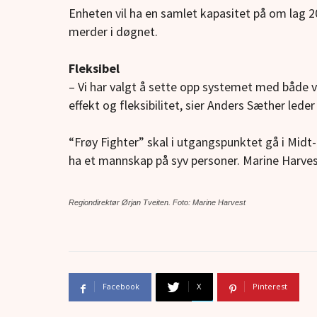
Enheten vil ha en samlet kapasitet på om lag 2
merder i døgnet.
Fleksibel
– Vi har valgt å sette opp systemet med båd
effekt og fleksibilitet, sier Anders Sæther lede
“Frøy Fighter” skal i utgangspunktet gå i Midt-
ha et mannskap på syv personer. Marine Harvest
Regiondirektør Ørjan Tveiten. Foto: Marine Harvest
Facebook
X
Pinterest