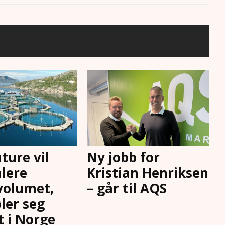
ture vil
Ny jobb for
lere
Kristian Henriksen
volumet,
– går til AQS
ler seg
t i Norge