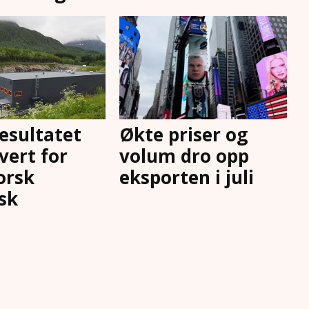
resultatet
Økte priser og
vert for
volum dro opp
orsk
eksporten i juli
sk