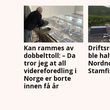
Kan rammes av
Drifts
dobbelttoll: – Da
ble hal
tror jeg at all
Nordn
videreforedling i
Stamfi
Norge er borte
innen få år