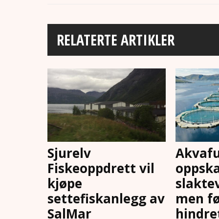
RELATERTE ARTIKLER
Sjurelv
Akvafu
Fiskeoppdrett vil
oppska
kjøpe
slakte
settefiskanlegg av
men fø
SalMar
hindre