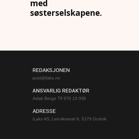
med
søsterselskapene.
REDAKSJONEN
post@ilaks.no
ANSVARLIG REDAKTØR
Aslak Berge Tlf 970 19 936
ADRESSE
iLaks AS, Leirvikneset 6, 5179 Godvik