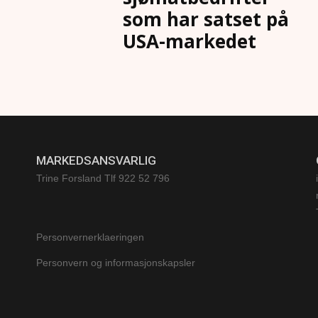
som har satset på
USA-markedet
MARKEDSANSVARLIG
Trine Forsland
Tlf 922 52 796
Personvernerklaeringen
Personvern og informasjonskapsler