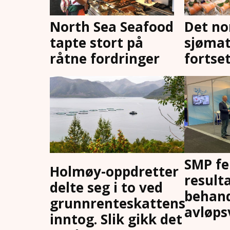
North Sea Seafood
Det no
tapte stort på
sjøma
råtne fordringer
fortset
SMP f
Holmøy-oppdretter
result
delte seg i to ved
behand
grunnrenteskattens
avløp
inntog. Slik gikk det