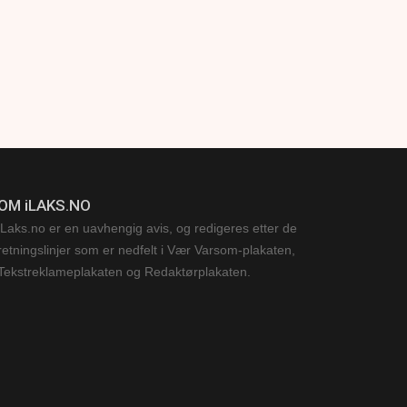
OM iLAKS.NO
iLaks.no er en uavhengig avis, og redigeres etter de
retningslinjer som er nedfelt i Vær Varsom-plakaten,
Tekstreklameplakaten og Redaktørplakaten.