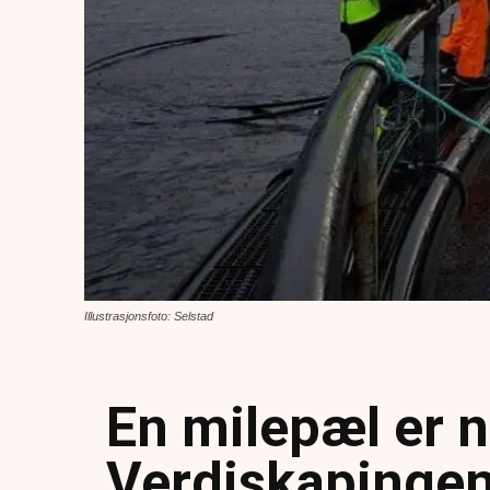
Illustrasjonsfoto: Selstad
En milepæl er 
Verdiskapingen