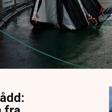
nådd:
 fra