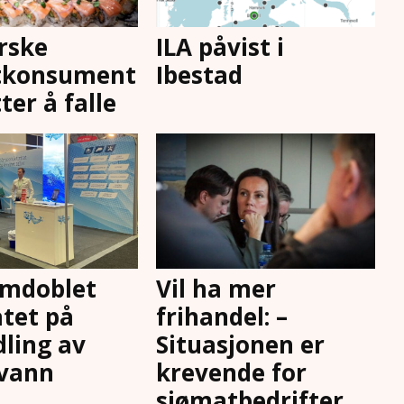
rske
ILA påvist i
tkonsument
Ibestad
ter å falle
emdoblet
Vil ha mer
atet på
frihandel: –
ling av
Situasjonen er
svann
krevende for
sjømatbedrifter