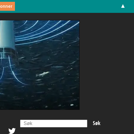
▲
Search