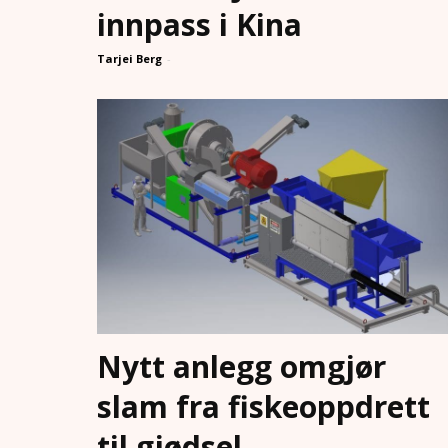
innpass i Kina
Tarjei Berg
-
Nytt anlegg omgjør
slam fra fiskeoppdrett
til gjødsel