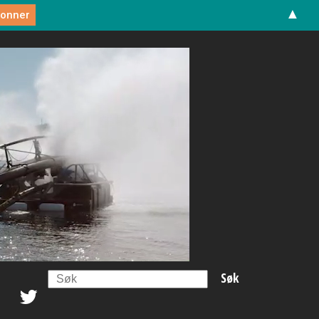
▲
Search