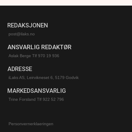
REDAKSJONEN
post@ilaks.no
ANSVARLIG REDAKTØR
Aslak Berge Tlf 970 19 936
ADRESSE
iLaks AS, Leirvikneset 6, 5179 Godvik
MARKEDSANSVARLIG
Trine Forsland
Tlf 922 52 796
Personvernerklaeringen