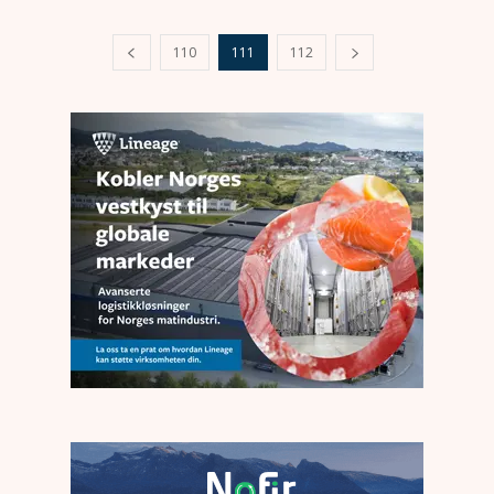
110
111
112