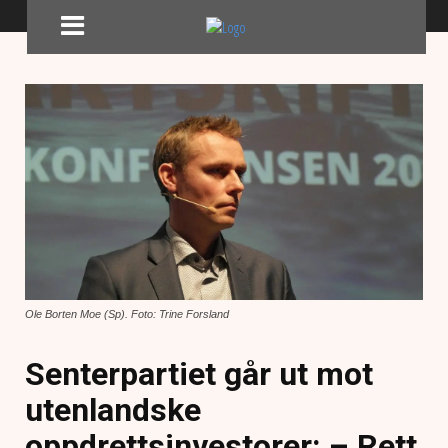
Ole Borten Moe (Sp). Foto: Trine Forsland
Senterpartiet går ut mot
utenlandske
oppdrettsinvestorer: – Rett