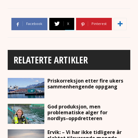
Facebook
X
Pinterest
RELATERTE ARTIKLER
Priskorreksjon etter fire ukers
sammenhengende oppgang
God produksjon, men
problematiske alger for
nordlys–oppdretteren
Ervik: – Vi har ikke tidligere år