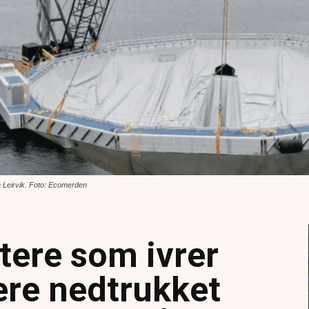
 Leirvik. Foto: Ecomerden
tere som ivrer
ere nedtrukket