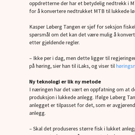
oppdretterne der har et betydelig nedtrekk i MT
for å konvertere nedtrukket MTB til lukkede lø
Kasper Løberg Tangen er sjef for seksjon fiske
spørsmål om det kan det være mulig å konvert
etter gjeldende regler.
– Ikke per i dag, men dette ligger til regjering
på høring, sier han til iLaks, og viser til
hørings
Ny teknologi er lik ny metode
I næringen har det vært en oppfatning om at det
produksjon i lukkede anlegg. Ifølge Løberg Tan
anlegget er tilpasset for det, som er avgjøren
anlegg.
– Skal det produseres større fisk i lukket anl