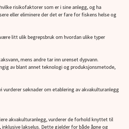
vilke risikofaktorer som er i sine anlegg, og ha
sere eller eliminere der det er fare for fiskens helse og
ære litt ulik begrepsbruk om hvordan ulike typer
taksvann, mens andre tar inn urenset dypvann.
engig av blant annet teknologi og produksjonsmetode,
r vi vurderer søknader om etablering av akvakulturanlegg
re akvakulturanlegg, vurderer de forhold knyttet til
, inklusive lakselus. Dette gjelder for både åpne og