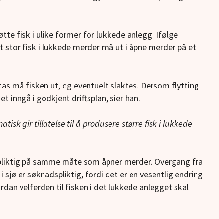
tøtte fisk i ulike former for lukkede anlegg. Ifølge
 stor fisk i lukkede merder må ut i åpne merder på et
etas må fisken ut, og eventuelt slaktes. Dersom flytting
et inngå i godkjent driftsplan, sier han.
atisk gir tillatelse til å produsere større fisk i lukkede
dspliktig på samme måte som åpner merder. Overgang fra
 sjø er søknadspliktig, fordi det er en vesentlig endring
dan velferden til fisken i det lukkede anlegget skal