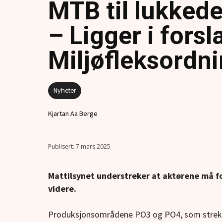
MTB til lukked
– Ligger i forsla
Miljøfleksordn
Nyheter
Kjartan Aa Berge
7 mars 2025
Mattilsynet understreker at aktørene må fo
videre.
Produksjonsområdene PO3 og PO4, som strekke