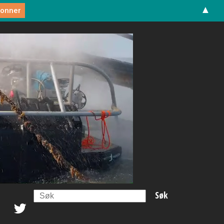
▲
Search