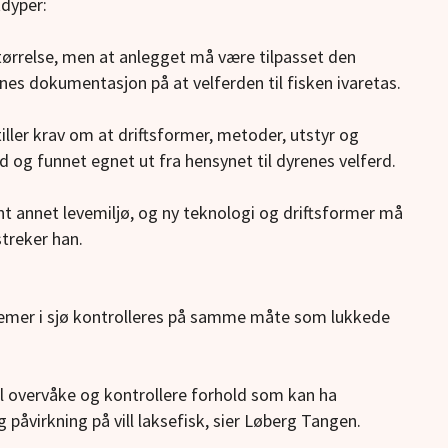
tdyper:
s størrelse, men at anlegget må være tilpasset den
nnes dokumentasjon på at velferden til fisken ivaretas.
iller krav om at driftsformer, metoder, utstyr og
vd og funnet egnet ut fra hensynet til dyrenes velferd.
blant annet levemiljø, og ny teknologi og driftsformer må
streker han.
temer i sjø kontrolleres på samme måte som lukkede
il overvåke og kontrollere forhold som kan ha
 påvirkning på vill laksefisk, sier Løberg Tangen.