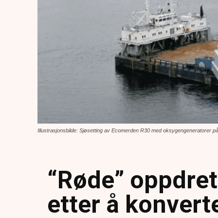
Illustrasjonsbilde: Sjøsetting av Ecomerden R30 med oksygengeneratorer på
“Røde” oppdret
etter å konvert