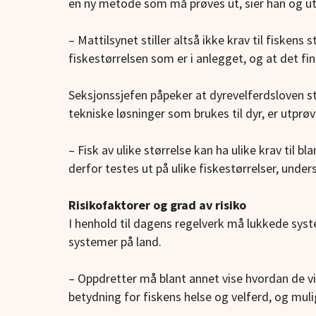
en ny metode som må prøves ut, sier han og u
– Mattilsynet stiller altså ikke krav til fisken
fiskestørrelsen som er i anlegget, og at det fi
Seksjonssjefen påpeker at dyrevelferdsloven st
tekniske løsninger som brukes til dyr, er utprø
– Fisk av ulike størrelse kan ha ulike krav til 
derfor testes ut på ulike fiskestørrelser, under
Risikofaktorer og grad av risiko
I henhold til dagens regelverk må lukkede sys
systemer på land.
– Oppdretter må blant annet vise hvordan de v
betydning for fiskens helse og velferd, og mulig