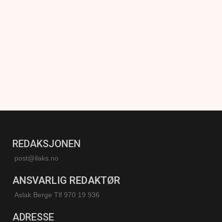
REDAKSJONEN
post@ilaks.no
ANSVARLIG REDAKTØR
Aslak Berge Tlf 970 19 936
ADRESSE