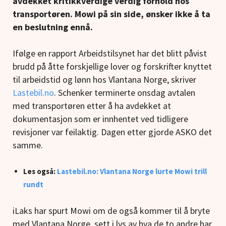
avdekket kritikkverdige verdig forhold hos
transportøren. Mowi på sin side, ønsker ikke å ta
en beslutning ennå.
Ifølge en rapport Arbeidstilsynet har det blitt påvist
brudd på åtte forskjellige lover og forskrifter knyttet
til arbeidstid og lønn hos Vlantana Norge, skriver
Lastebil.no
. Schenker terminerte onsdag avtalen
med transportøren etter å ha avdekket at
dokumentasjon som er innhentet ved tidligere
revisjoner var feilaktig. Dagen etter gjorde ASKO det
samme.
Les også:
Lastebil.no: Vlantana Norge lurte Mowi trill
rundt
iLaks har spurt Mowi om de også kommer til å bryte
med Vlantana Norge, sett i lys av hva de to andre har