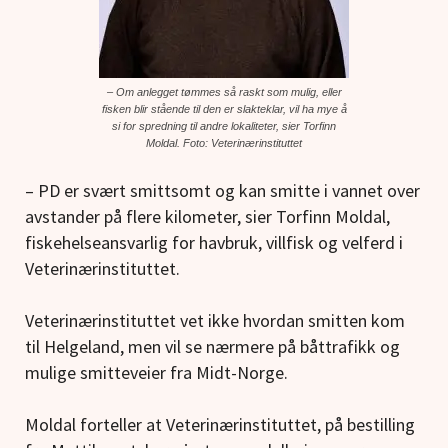
– Om anlegget tømmes så raskt som mulig, eller
fisken blir stående til den er slakteklar, vil ha mye å
si for spredning til andre lokaliteter, sier Torfinn
Moldal. Foto: Veterinærinstituttet
– PD er svært smittsomt og kan smitte i vannet over
avstander på flere kilometer, sier Torfinn Moldal,
fiskehelseansvarlig for h
avbruk, villfisk og velferd i
Veterinærinstituttet.
Veterinærinstituttet vet ikke hvordan smitten kom
til Helgeland, men vil se nærmere på båttrafikk og
mulige smitteveier fra Midt-Norge.
Moldal forteller at Veterinærinstituttet, på bestilling