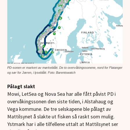
PD-sonen er markert av mørkeblått. De to overvåkingssonene, nord for Flatanger
og sør for Jæren, i lyseblått. Foto: Barentswatch
Pålagt slakt
Mowi, LetSea og Nova Sea har alle fått påvist PD i
overvåkingssonen den siste tiden, i Alstahaug og
Vega kommune. De tre selskapene ble pålagt av
Mattilsynet å slakte ut fisken så raskt som mulig.
Ystmark har i alle tilfellene uttalt at Mattilsynet ser