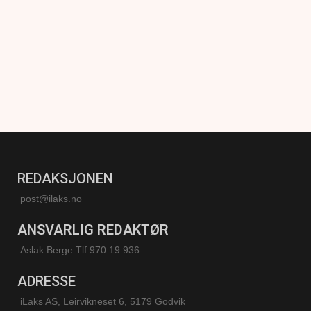
REDAKSJONEN
post@ilaks.no
ANSVARLIG REDAKTØR
Aslak Berge Tlf 970 19 936
ADRESSE
iLaks AS, Leirvikneset 6, 5179 Godvik