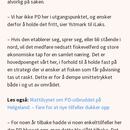
alvorlig på saken.
– Vi har ikke PD her i utgangspunktet, og ønsker
derfor å holde det fritt, sier Ystmark til iLaks.
– Hvis den etablerer seg, sprer seg, eller bli stående i
nord, vil det medføre nedsatt fiskevelferd og store
økonomiske tap for en samlet næring. Det er
hovedpoenget vårt her, i forhold til å holde fast på
en strategi der vi ønsker at fisken som får påvisning
tas ut raskt. Dette er for å dempe smittetrykket
både i og ut av området.
Les også:
Mattilsynet om PD-utbruddet på
Helgeland: – Fare for at nye tilfeller dukker opp
– For noen år tilbake hadde vi noen enkelttilfeller her
der PD blusset opp, men dette ble slått tilbake. Det