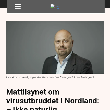
Geir Arne Ystmark, regiondirektør i nord hos Mattilsynet. Foto: Mattilsynet
Mattilsynet om
virusutbruddet i Nordland:
– Ikke naturlig