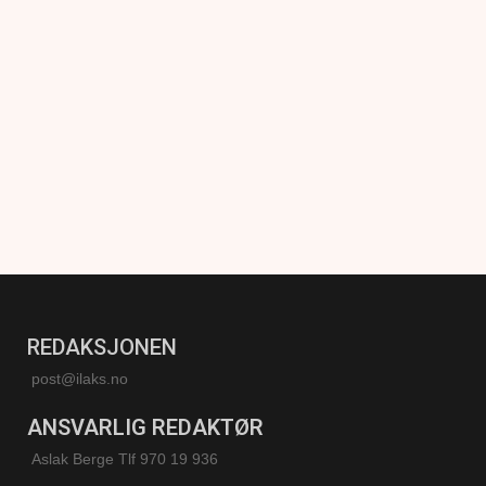
REDAKSJONEN
post@ilaks.no
ANSVARLIG REDAKTØR
Aslak Berge Tlf 970 19 936