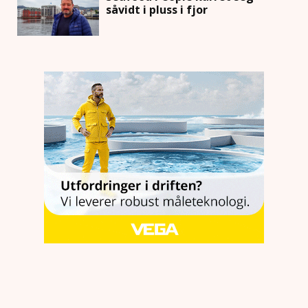
såvidt i pluss i fjor