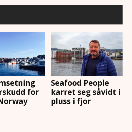
 omsetning
Seafood People
rskudd for
karret seg såvidt i
 Norway
pluss i fjor