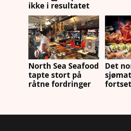
ikke i resultatet
North Sea Seafood
Det no
tapte stort på
sjøma
råtne fordringer
fortset