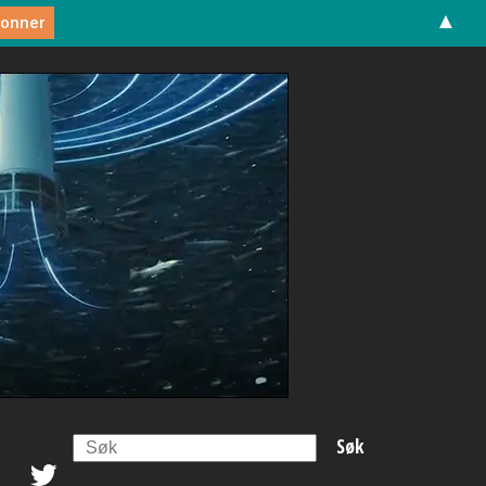
▲
Search