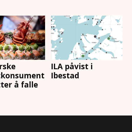
rske
ILA påvist i
tkonsument
Ibestad
ter å falle