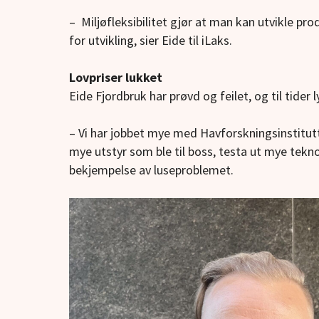
– Miljøfleksibilitet gjør at man kan utvikle p
for utvikling, sier Eide til iLaks.
Lovpriser lukket
Eide Fjordbruk har prøvd og feilet, og til tider 
– Vi h
ar jobbet mye med Havforskningsinstitutt
mye utstyr som ble til boss, testa ut mye teknol
bekjempelse av luseproblemet.