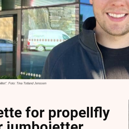
itet". Foto: Tina Totland Jenssen
ette for propellfly
 jumbojetter