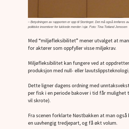
– Betydningen av rapporten er opp til Stortinget. Det må også innføres av
politiske insentiver for lukkede merder i sjø. Foto: Tina Totland Jenssen
Med “miljøfleksibilitet” mener utvalget at man 
for aktører som oppfyller visse miljøkrav.
Miljøfleksibilitet kan fungere ved at oppdrette
produksjon med null- eller lavutslippsteknolog
Dette ligner dagens ordning med unntaksvekst,
per fisk i en periode bakover i tid får mulighet
vil skrote).
Fra scenen forklarte Nøstbakken at man også k
en uavhengig tredjepart, og få økt volum.