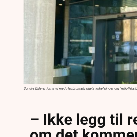
Sondre Eide er fornøyd med Havbruksutvalgets anbefalinger om "miljøfleksibil
– Ikke legg til r
om det kommer