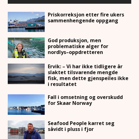
Priskorreksjon etter fire ukers
sammenhengende oppgang
God produksjon, men
problematiske alger for
nordlys–oppdretteren
Ervik: – Vi har ikke tidligere år
slaktet tilsvarende mengde
fisk, men dette gjenspeiles ikke
i resultatet
Fall i omsetning og overskudd
for Skaar Norway
Seafood People karret seg
såvidt i pluss i fjor