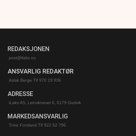
REDAKSJONEN
post@ilaks.no
ANSVARLIG REDAKTØR
Aslak Berge Tlf 970 19 936
ADRESSE
iLaks AS, Leirvikneset 6, 5179 Godvik
MARKEDSANSVARLIG
Trine Forsland
Tlf 922 52 796