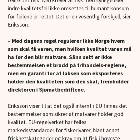
feilrettet fisk. Den krever at fisk med synlige eller
indre kvalitetsfeil ikke omsettes til humant konsum
før feilene er rettet. Det er en vesentlig forskjell, sier
Eriksson.
– Med dagens regel regulerer ikke Norge hvem
som skal få varen, men hvilken kvalitet varen må
ha før den blir matvare. Sånn sett er ikke
bestemmelsen et brudd på frihandels-reglene,
men en garanti for at laksen som eksporteres
holder den kvaliteten som den skal, fremholder
direktøren i Sjømatbedriftene.
Eriksson viser til at det også internt i EU finnes det
bestemmelser som sikrer at matvarer holder god
kvalitet. EU-regelverket har felles
markedsstandarder for fiskerivarer, blant annet
friskhetskategorier og krav om at fisk i høyeste