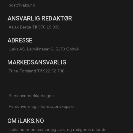
post@ilaks.no
ANSVARLIG REDAKTØR
Aslak Berge Tlf 970 19 936
ADRESSE
iLaks AS, Leirvikneset 6, 5179 Godvik
MARKEDSANSVARLIG
Trine Forsland
Tlf 922 52 796
Personvernerklaeringen
Personvern og informasjonskapsler
OM iLAKS.NO
iLaks.no er en uavhengig avis, og redigeres etter de