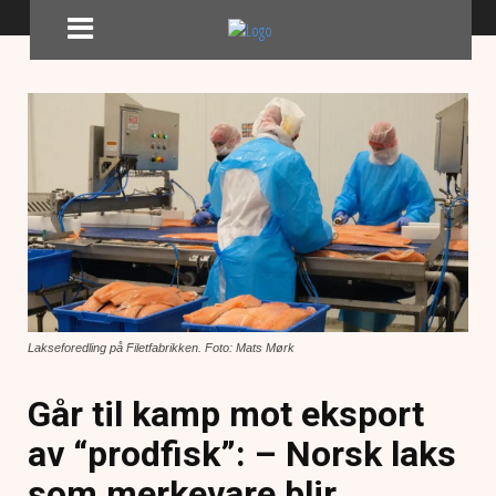
Lakseforedling på Filetfabrikken. Foto: Mats Mørk
Går til kamp mot eksport
av “prodfisk”: – Norsk laks
som merkevare blir