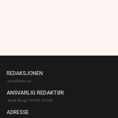
REDAKSJONEN
post@ilaks.no
ANSVARLIG REDAKTØR
Aslak Berge Tlf 970 19 936
ADRESSE