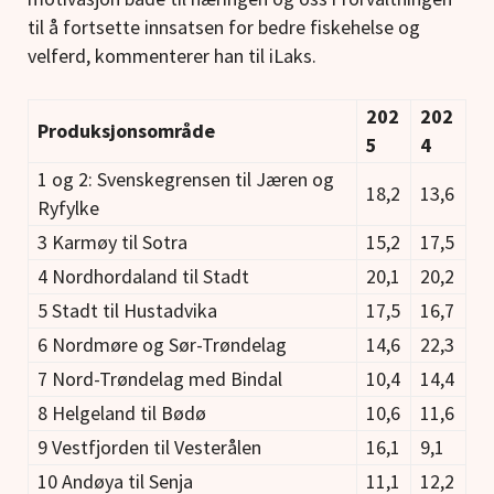
til å fortsette innsatsen for bedre fiskehelse og
velferd, kommenterer han til iLaks.
202
202
Produksjonsområde
5
4
1 og 2: Svenskegrensen til Jæren og
18,2
13,6
Ryfylke
3 Karmøy til Sotra
15,2
17,5
4 Nordhordaland til Stadt
20,1
20,2
5 Stadt til Hustadvika
17,5
16,7
6 Nordmøre og Sør-Trøndelag
14,6
22,3
7 Nord-Trøndelag med Bindal
10,4
14,4
8 Helgeland til Bødø
10,6
11,6
9 Vestfjorden til Vesterålen
16,1
9,1
10 Andøya til Senja
11,1
12,2