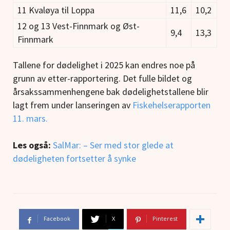
11 Kvaløya til Loppa
11,6
10,2
12 og 13 Vest-Finnmark og Øst-
9,4
13,3
Finnmark
Tallene for dødelighet i 2025 kan endres noe på
grunn av etter-rapportering. Det fulle bildet og
årsakssammenhengene bak dødelighetstallene blir
lagt frem under lanseringen av
Fiskehelserapporten
11. mars.
Les også:
SalMar: – Ser med stor glede at
dødeligheten fortsetter å synke
Facebook
X
Pinterest