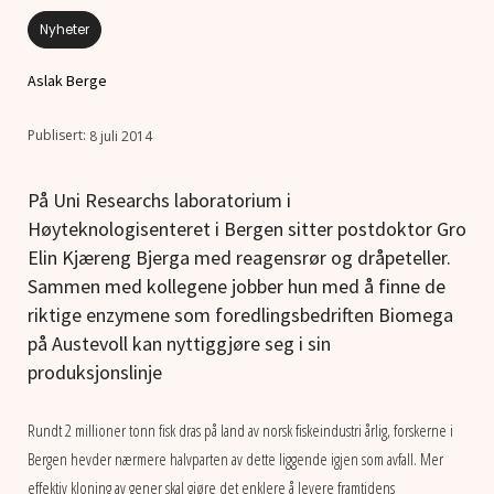
Nyheter
Aslak Berge
8 juli 2014
På Uni Researchs laboratorium i
Høyteknologisenteret i Bergen sitter postdoktor Gro
Elin Kjæreng Bjerga med reagensrør og dråpeteller.
Sammen med kollegene jobber hun med å finne de
riktige enzymene som foredlingsbedriften Biomega
på Austevoll kan nyttiggjøre seg i sin
produksjonslinje
Rundt 2 millioner tonn fisk dras på land av norsk fiskeindustri årlig, forskerne i
Bergen hevder nærmere halvparten av dette liggende igjen som avfall. Mer
effektiv kloning av gener skal gjøre det enklere å levere framtidens