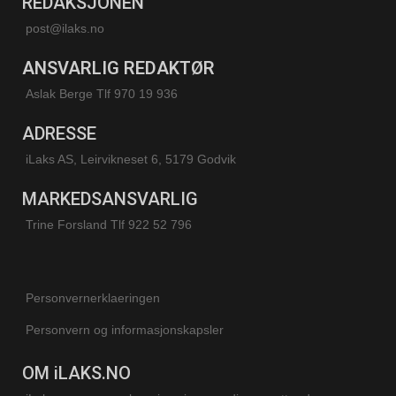
REDAKSJONEN
post@ilaks.no
ANSVARLIG REDAKTØR
Aslak Berge Tlf 970 19 936
ADRESSE
iLaks AS, Leirvikneset 6, 5179 Godvik
MARKEDSANSVARLIG
Trine Forsland
Tlf 922 52 796
Personvernerklaeringen
Personvern og informasjonskapsler
OM iLAKS.NO