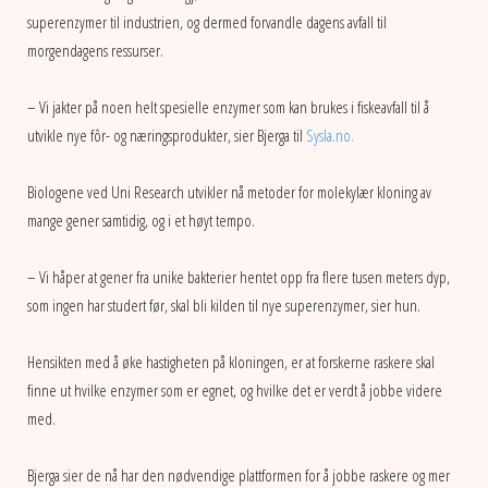
superenzymer til industrien, og dermed forvandle dagens avfall til
morgendagens ressurser.
– Vi jakter på noen helt spesielle enzymer som kan brukes i fiskeavfall til å
utvikle nye fôr- og næringsprodukter, sier Bjerga til
Sysla.no.
Biologene ved Uni Research utvikler nå metoder for molekylær kloning av
mange gener samtidig, og i et høyt tempo.
– Vi håper at gener fra unike bakterier hentet opp fra flere tusen meters dyp,
som ingen har studert før, skal bli kilden til nye superenzymer, sier hun.
Hensikten med å øke hastigheten på kloningen, er at forskerne raskere skal
finne ut hvilke enzymer som er egnet, og hvilke det er verdt å jobbe videre
med.
Bjerga sier de nå har den nødvendige plattformen for å jobbe raskere og mer