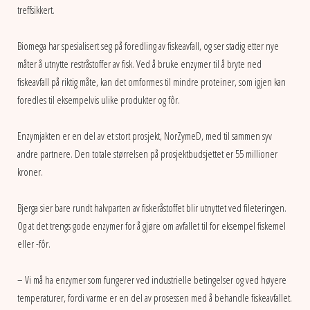
treffsikkert.
Biomega har spesialisert seg på foredling av fiskeavfall, og ser stadig etter nye
måter å utnytte restråstoffer av fisk. Ved å bruke enzymer til å bryte ned
fiskeavfall på riktig måte, kan det omformes til mindre proteiner, som igjen kan
foredles til eksempelvis ulike produkter og fôr.
Enzymjakten er en del av et stort prosjekt, NorZymeD, med til sammen syv
andre partnere. Den totale størrelsen på prosjektbudsjettet er 55 millioner
kroner.
Bjerga sier bare rundt halvparten av fiskeråstoffet blir utnyttet ved fileteringen.
Og at det trengs gode enzymer for å gjøre om avfallet til for eksempel fiskemel
eller -fôr.
– Vi må ha enzymer som fungerer ved industrielle betingelser og ved høyere
temperaturer, fordi varme er en del av prosessen med å behandle fiskeavfallet.