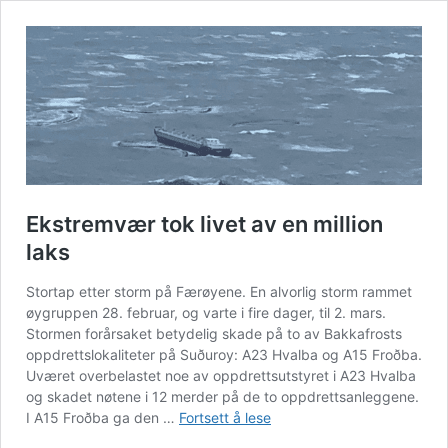
Ekstremvær tok livet av en million
laks
Stortap etter storm på Færøyene. En alvorlig storm rammet
øygruppen 28. februar, og varte i fire dager, til 2. mars.
Stormen forårsaket betydelig skade på to av Bakkafrosts
oppdrettslokaliteter på Suðuroy: A23 Hvalba og A15 Froðba.
Uværet overbelastet noe av oppdrettsutstyret i A23 Hvalba
og skadet nøtene i 12 merder på de to oppdrettsanleggene.
Ekstremvær
I A15 Froðba ga den …
Fortsett å lese
tok