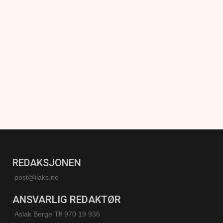
REDAKSJONEN
post@ilaks.no
ANSVARLIG REDAKTØR
Aslak Berge Tlf 970 19 936