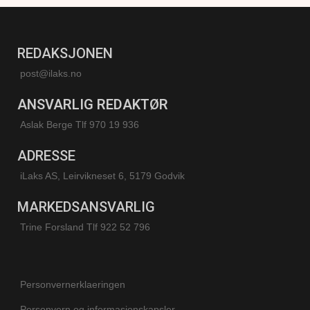
REDAKSJONEN
post@ilaks.no
ANSVARLIG REDAKTØR
Aslak Berge Tlf 970 19 936
ADRESSE
iLaks AS, Leirvikneset 6, 5179 Godvik
MARKEDSANSVARLIG
Trine Forsland
Tlf 922 52 796
Personvernerklaeringen
Personvern og informasjonskapsler