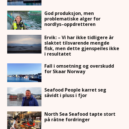
God produksjon, men
problematiske alger for
nordlys–oppdretteren
Ervik: – Vi har ikke tidligere år
slaktet tilsvarende mengde
fisk, men dette gjenspeiles ikke
i resultatet
Fall i omsetning og overskudd
for Skaar Norway
Seafood People karret seg
såvidt i pluss i fjor
North Sea Seafood tapte stort
på råtne fordringer