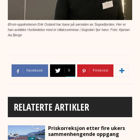
Ørret-oppdretteren Erik Osland har base på sørsiden av Sognefjorden. Her er
han avbildet i forbindelse med et villaksseminar i Sogndal i fjor høst. Foto: Kjartan
Aa Berge
Facebook
X
Pinterest
RELATERTE ARTIKLER
Priskorreksjon etter fire ukers
sammenhengende oppgang