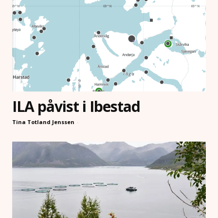
ILA påvist i Ibestad
Tina Totland Jenssen
-