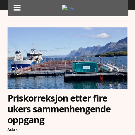
Home
Nyheter
NYHETER
Priskorreksjon etter fire
ukers sammenhengende
oppgang
Aslak
-