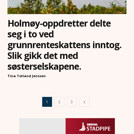
Holmøy-oppdretter delte
seg i to ved
grunnrenteskattens inntog.
Slik gikk det med
søsterselskapene.
Tina Totland Jenssen
-
1
2
3