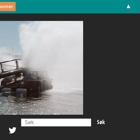
▲
Search