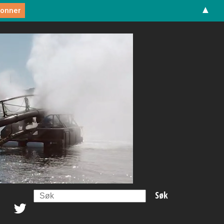
▲
Search