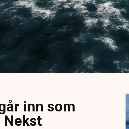
går inn som
i Nekst