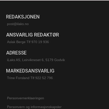
REDAKSJONEN
post@ilaks.no
ANSVARLIG REDAKTØR
Aslak Berge Tlf 970 19 936
ADRESSE
iLaks AS, Leirvikneset 6, 5179 Godvik
MARKEDSANSVARLIG
Trine Forsland
Tlf 922 52 796
Personvernerklaeringen
Personvern og informasjonskapsler