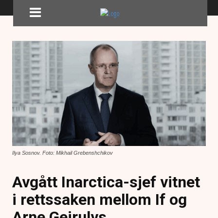
Ilya Sosnov. Foto: Mikhail Grebenshchikov
Avgått Inarctica-sjef vitnet
i rettssaken mellom If og
Arne Geirulvs