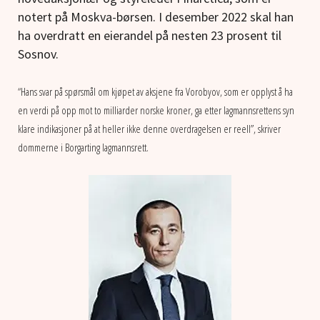
notert på Moskva-børsen. I desember 2022 skal han
ha overdratt en eierandel på nesten 23 prosent til
Sosnov.
“Hans svar på spørsmål om kjøpet av aksjene fra Vorobyov, som er opplyst å ha
en verdi på opp mot to milliarder norske kroner, ga etter lagmannsrettens syn
klare indikasjoner på at heller ikke denne overdragelsen er reell”, skriver
dommerne i Borgarting lagmannsrett.