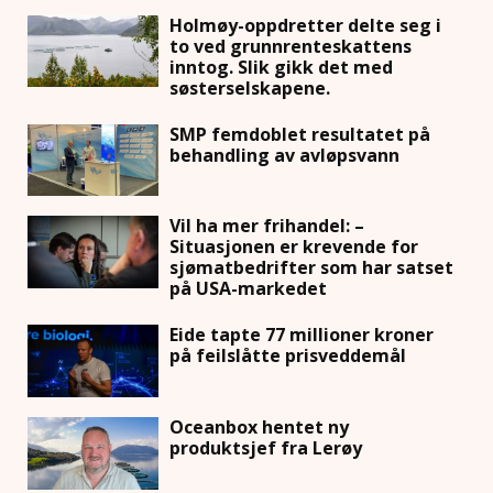
Holmøy-oppdretter delte seg i
to ved grunnrenteskattens
inntog. Slik gikk det med
søsterselskapene.
SMP femdoblet resultatet på
behandling av avløpsvann
Vil ha mer frihandel: –
Situasjonen er krevende for
sjømatbedrifter som har satset
på USA-markedet
Eide tapte 77 millioner kroner
på feilslåtte prisveddemål
Oceanbox hentet ny
produktsjef fra Lerøy