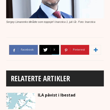
Sergey Limarenko tiltrådte som toppsjef i Inarctica 1. juli i år. Foto: Inarctica
Facebook
X
Pinterest
RELATERTE ARTIKLER
ILA påvist i Ibestad