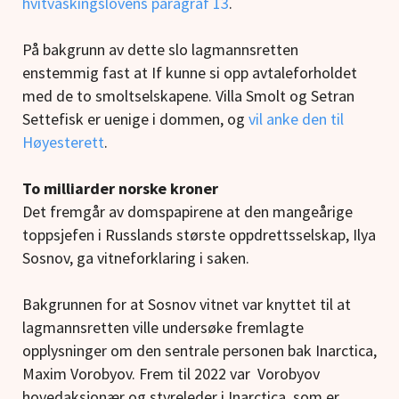
hvitvaskingslovens paragraf 13
.
På bakgrunn av dette slo lagmannsretten
enstemmig fast at If kunne si opp avtaleforholdet
med de to smoltselskapene. Villa Smolt og Setran
Settefisk er uenige i dommen, og
vil anke den til
Høyesterett
.
To milliarder norske kroner
Det fremgår av domspapirene at den mangeårige
toppsjefen i Russlands største oppdrettsselskap, Ilya
Sosnov, ga vitneforklaring i saken.
Bakgrunnen for at Sosnov vitnet var knyttet til at
lagmannsretten ville undersøke fremlagte
opplysninger om den sentrale personen bak Inarctica,
Maxim Vorobyov. Frem til 2022 var Vorobyov
hovedaksjonær og styreleder i Inarctica, som er