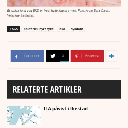
Et typisk funn ved BKD er lyse, hvite knuter i nyre. Foto: Anne Berit Olsen,
Veterinærinstituttet.
TAGS
bakteriell nyresyke
bkd
sykdom
Facebook
X
Pinterest
RELATERTE ARTIKLER
ILA påvist i Ibestad