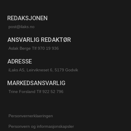
REDAKSJONEN
post@ilaks.no
ANSVARLIG REDAKTØR
Aslak Berge Tlf 970 19 936
ADRESSE
iLaks AS, Leirvikneset 6, 5179 Godvik
MARKEDSANSVARLIG
Trine Forsland
Tlf 922 52 796
Personvernerklaeringen
Personvern og informasjonskapsler