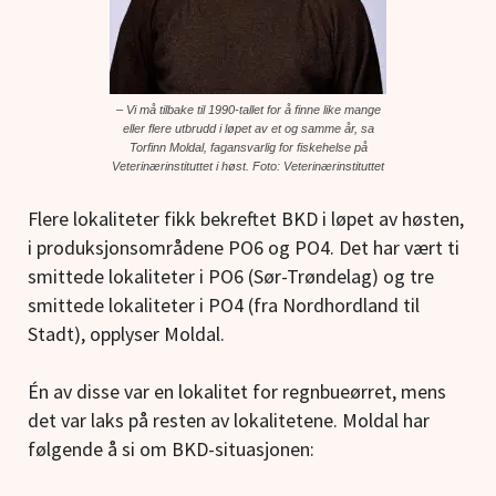
– Vi må tilbake til 1990-tallet for å finne like mange
eller flere utbrudd i løpet av et og samme år, sa
Torfinn Moldal, fagansvarlig for fiskehelse på
Veterinærinstituttet i høst. Foto: Veterinærinstituttet
Flere lokaliteter fikk bekreftet BKD i løpet av høsten,
i produksjonsområdene PO6 og PO4. Det har vært ti
smittede lokaliteter i PO6 (Sør-Trøndelag) og tre
smittede lokaliteter i PO4 (fra Nordhordland til
Stadt), opplyser Moldal.
Én av disse var en lokalitet for regnbueørret, mens
det var laks på resten av lokalitetene. Moldal har
følgende å si om BKD-situasjonen: