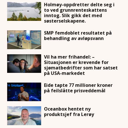
Holmøy-oppdretter delte seg i
to ved grunnrenteskattens
inntog. Slik gikk det med
søsterselskapene.
SMP femdoblet resultatet på
behandling av avløpsvann
Vil ha mer frihandel: –
Situasjonen er krevende for
sjømatbedrifter som har satset
på USA-markedet
Eide tapte 77 millioner kroner
på feilslåtte prisveddemål
Oceanbox hentet ny
produktsjef fra Lerøy