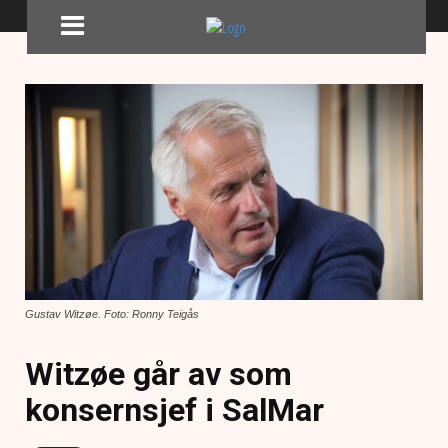
Gustav Witzøe. Foto: Ronny Teigås
Witzøe går av som
konsernsjef i SalMar