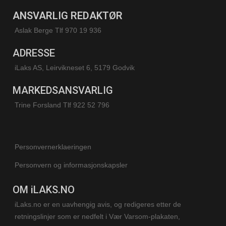
ANSVARLIG REDAKTØR
Aslak Berge Tlf 970 19 936
ADRESSE
iLaks AS, Leirvikneset 6, 5179 Godvik
MARKEDSANSVARLIG
Trine Forsland
Tlf 922 52 796
Personvernerklaeringen
Personvern og informasjonskapsler
OM iLAKS.NO
iLaks.no er en uavhengig avis, og redigeres etter de
retningslinjer som er nedfelt i Vær Varsom-plakaten,