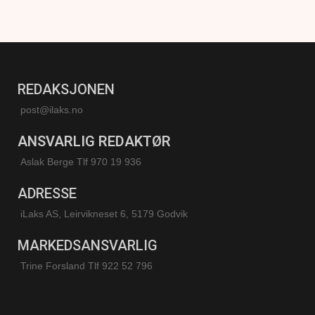
REDAKSJONEN
post@ilaks.no
ANSVARLIG REDAKTØR
Aslak Berge Tlf 970 19 936
ADRESSE
iLaks AS, Leirvikneset 6, 5179 Godvik
MARKEDSANSVARLIG
Trine Forsland
Tlf 922 52 796