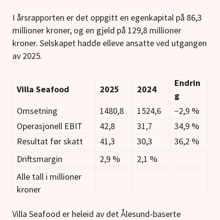
I årsrapporten er det oppgitt en egenkapital på 86,3
millioner kroner, og en gjeld på 129,8 millioner
kroner. Selskapet hadde elleve ansatte ved utgangen
av 2025.
Endrin
Villa Seafood
2025
2024
g
Omsetning
1480,8
1524,6
−2,9 %
Operasjonell EBIT
42,8
31,7
34,9 %
Resultat før skatt
41,3
30,3
36,2 %
Driftsmargin
2,9 %
2,1 %
Alle tall i millioner
kroner
Villa Seafood er heleid av det Ålesund-baserte