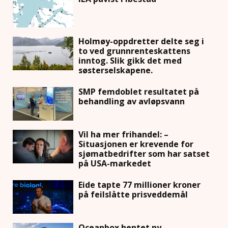
Holmøy-oppdretter delte seg i
to ved grunnrenteskattens
inntog. Slik gikk det med
søsterselskapene.
SMP femdoblet resultatet på
behandling av avløpsvann
Vil ha mer frihandel: –
Situasjonen er krevende for
sjømatbedrifter som har satset
på USA-markedet
Eide tapte 77 millioner kroner
på feilslåtte prisveddemål
Oceanbox hentet ny