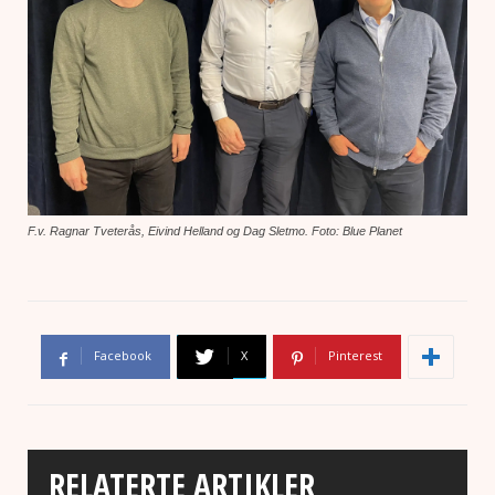
F.v. Ragnar Tveterås, Eivind Helland og Dag Sletmo. Foto: Blue Planet
Facebook
X
Pinterest
RELATERTE ARTIKLER