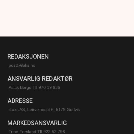
REDAKSJONEN
post@ilaks.no
ANSVARLIG REDAKTØR
Aslak Berge Tlf 970 19 936
ADRESSE
iLaks AS, Leirvikneset 6, 5179 Godvik
MARKEDSANSVARLIG
Trine Forsland
Tlf 922 52 796