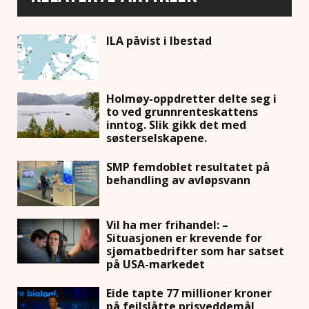
ILA påvist i Ibestad
Holmøy-oppdretter delte seg i
to ved grunnrenteskattens
inntog. Slik gikk det med
søsterselskapene.
SMP femdoblet resultatet på
behandling av avløpsvann
Vil ha mer frihandel: –
Situasjonen er krevende for
sjømatbedrifter som har satset
på USA-markedet
Eide tapte 77 millioner kroner
på feilslåtte prisveddemål