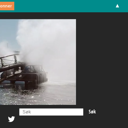
▲
Search