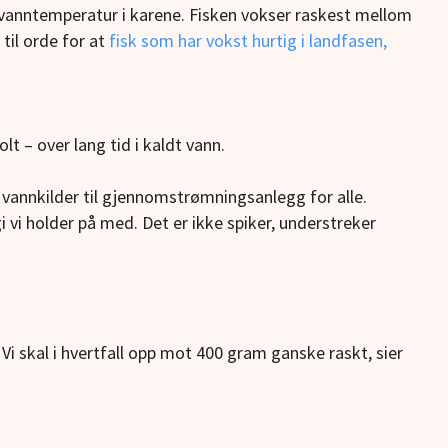
v vanntemperatur i karene. Fisken vokser raskest mellom
til orde for at
fisk som har vokst hurtig i landfasen,
t – over lang tid i kaldt vann.
k vannkilder til gjennomstrømningsanlegg for alle.
gi vi holder på med. Det er ikke spiker, understreker
i skal i hvertfall opp mot 400 gram ganske raskt, sier