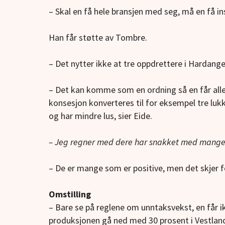
– Skal en få hele bransjen med seg, må en få in
Han får støtte av Tombre.
– Det nytter ikke at tre oppdrettere i Hardange
– Det kan komme som en ordning så en får alle
konsesjon konverteres til for eksempel tre luk
og har mindre lus, sier Eide.
– Jeg regner med dere har snakket med mange 
– De er mange som er positive, men det skjer f
Omstilling
– Bare se på reglene om unntaksvekst, en får ik
produksjonen gå ned med 30 prosent i Vestland