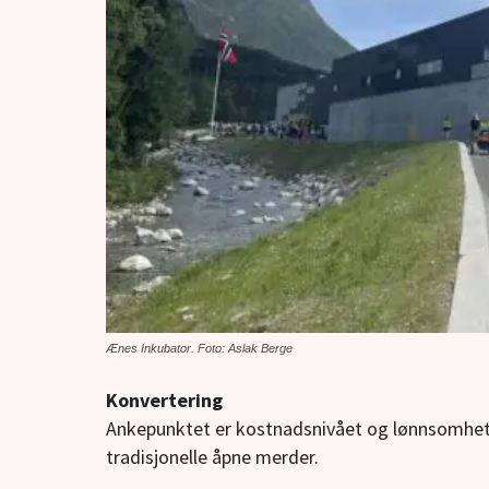
Ænes Inkubator. Foto: Aslak Berge
Konvertering
Ankepunktet er kostnadsnivået og lønnsomhe
tradisjonelle åpne merder.