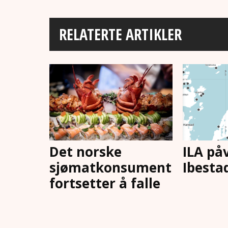
RELATERTE ARTIKLER
Det norske
ILA påv
sjømatkonsument
Ibesta
fortsetter å falle