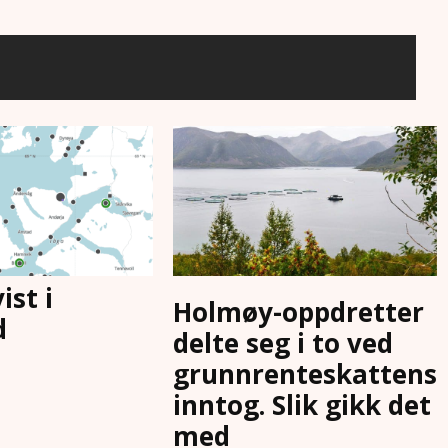
ist i
Holmøy-oppdretter
d
delte seg i to ved
grunnrenteskattens
inntog. Slik gikk det
med