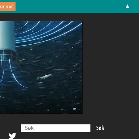
▲
Search