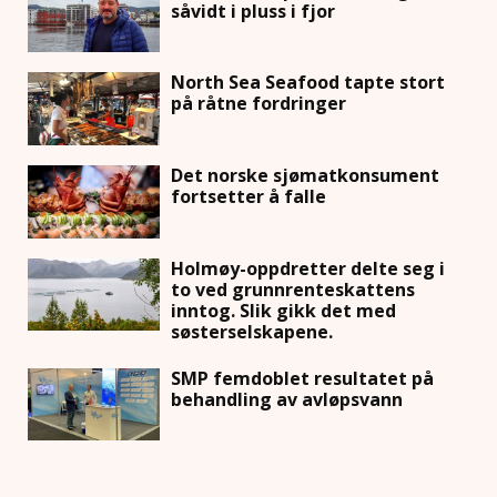
såvidt i pluss i fjor
North Sea Seafood tapte stort
på råtne fordringer
Det norske sjømatkonsument
fortsetter å falle
Holmøy-oppdretter delte seg i
to ved grunnrenteskattens
inntog. Slik gikk det med
søsterselskapene.
SMP femdoblet resultatet på
behandling av avløpsvann