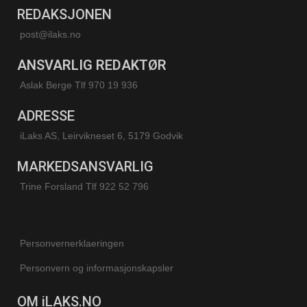
REDAKSJONEN
post@ilaks.no
ANSVARLIG REDAKTØR
Aslak Berge Tlf 970 19 936
ADRESSE
iLaks AS, Leirvikneset 6, 5179 Godvik
MARKEDSANSVARLIG
Trine Forsland
Tlf 922 52 796
Personvernerklaeringen
Personvern og informasjonskapsler
OM iLAKS.NO