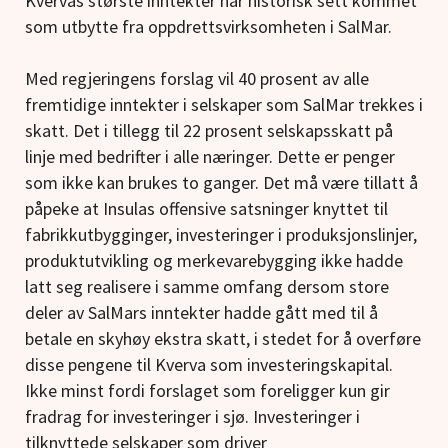
Kvervas største inntekter har historisk sett kommet
som utbytte fra oppdrettsvirksomheten i SalMar.
Med regjeringens forslag vil 40 prosent av alle
fremtidige inntekter i selskaper som SalMar trekkes i
skatt. Det i tillegg til 22 prosent selskapsskatt på
linje med bedrifter i alle næringer. Dette er penger
som ikke kan brukes to ganger. Det må være tillatt å
påpeke at Insulas offensive satsninger knyttet til
fabrikkutbygginger, investeringer i produksjonslinjer,
produktutvikling og merkevarebygging ikke hadde
latt seg realisere i samme omfang dersom store
deler av SalMars inntekter hadde gått med til å
betale en skyhøy ekstra skatt, i stedet for å overføre
disse pengene til Kverva som investeringskapital.
Ikke minst fordi forslaget som foreligger kun gir
fradrag for investeringer i sjø. Investeringer i
tilknyttede selskaper som driver