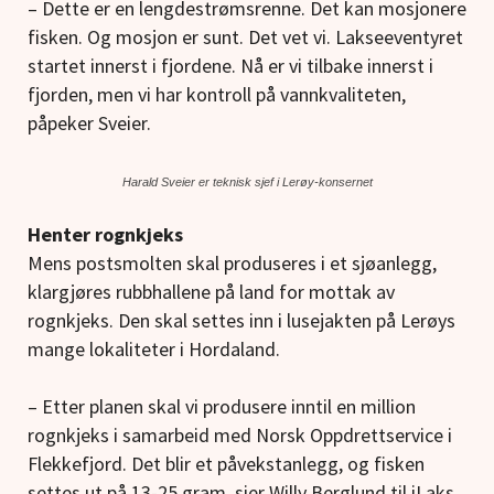
– Dette er en lengdestrømsrenne. Det kan mosjonere
fisken. Og mosjon er sunt. Det vet vi. Lakseeventyret
startet innerst i fjordene. Nå er vi tilbake innerst i
fjorden, men vi har kontroll på vannkvaliteten,
påpeker Sveier.
Harald Sveier er teknisk sjef i Lerøy-konsernet
Henter rognkjeks
Mens postsmolten skal produseres i et sjøanlegg,
klargjøres rubbhallene på land for mottak av
rognkjeks. Den skal settes inn i lusejakten på Lerøys
mange lokaliteter i Hordaland.
– Etter planen skal vi produsere inntil en million
rognkjeks i samarbeid med Norsk Oppdrettservice i
Flekkefjord. Det blir et påvekstanlegg, og fisken
settes ut på 13-25 gram, sier Willy Berglund til iLaks.