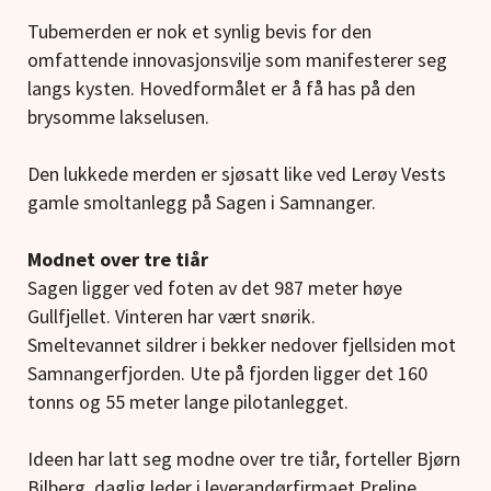
Tubemerden er nok et synlig bevis for den
omfattende innovasjonsvilje som manifesterer seg
langs kysten. Hovedformålet er å få has på den
brysomme lakselusen.
Den lukkede merden er sjøsatt like ved Lerøy Vests
gamle smoltanlegg på Sagen i Samnanger.
Modnet over tre tiår
Sagen ligger ved foten av det 987 meter høye
Gullfjellet. Vinteren har vært snørik.
Smeltevannet sildrer i bekker nedover fjellsiden mot
Samnangerfjorden. Ute på fjorden ligger det 160
tonns og 55 meter lange pilotanlegget.
Ideen har latt seg modne over tre tiår, forteller Bjørn
Bilberg, daglig leder i leverandørfirmaet Preline.