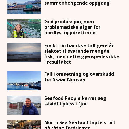
sammenhengende oppgang
God produksjon, men
problematiske alger for
nordlys–oppdretteren
Ervik: – Vi har ikke tidligere år
slaktet tilsvarende mengde
fisk, men dette gjenspeiles ikke
i resultatet
Fall i omsetning og overskudd
for Skaar Norway
Seafood People karret seg
såvidt i pluss i fjor
North Sea Seafood tapte stort
på råtne fordringer