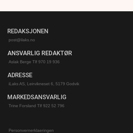
REDAKSJONEN
post@ilaks.no
ANSVARLIG REDAKTØR
Aslak Berge Tlf 970 19 936
ADRESSE
iLaks AS, Leirvikneset 6, 5179 Godvik
MARKEDSANSVARLIG
Trine Forsland
Tlf 922 52 796
Personvernerklaeringen