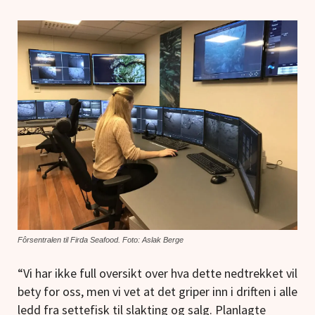
Fôrsentralen til Firda Seafood. Foto: Aslak Berge
“Vi har ikke full oversikt over hva dette nedtrekket vil
bety for oss, men vi vet at det griper inn i driften i alle
ledd fra settefisk til slakting og salg. Planlagte