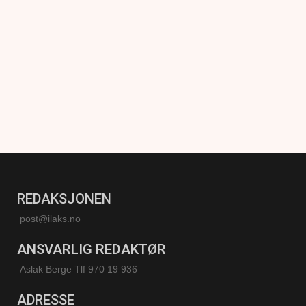
REDAKSJONEN
post@ilaks.no
ANSVARLIG REDAKTØR
Aslak Berge Tlf 970 19 936
ADRESSE