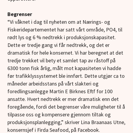
Begrenser
“Vi våknet i dag til nyheten om at Nærings- og
Fiskeridepartementet har satt vårt område, PO4, til
rødt lys og 6 % nedtrekk i produksjonskapasitet.
Dette er tredje gang vi får nedtrekk, og det er
dramatisk for hele konsernet. Vi har beregnet at det
tredje trekket vil bety et samlet tap av råstoff på
6300 tonn fisk årlig, målt mot kapasiteten vi hadde
før trafikklyssystemet ble innført. Dette utgjør ca to
måneder arbeidsstans på vårt slakteri og
foredlingsanlegge Martin E Birknes Eftf for 100
ansatte. Hvert nedtrekk er mer dramatisk enn det
foregående, fordi det begrenser våre muligheter til å
tilpasse oss og kompensere gjennom tiltak og
produksjonsplanlegging,” skriver Lina Braanaas Utne,
konsernsjef i Firda Seafood, på Facebook.