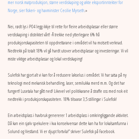
mer norsk matproduksjon, større verdiskaping og økte eksportinntekter for
Norge, sier fiskeri- og havminister Cecilie Myrseth
.»
Nei, rødt lys i PO4 legg ikkje til rette for fleire arbeidsplassar eller større
verdiskaping i distriktet vårt! -Å trekke ned ytterlegare 6% frå
produksjonskapasiteten til oppdrettarane i området vil ha motsett verknad.
Nedtrekk på totalt 18% vil gå hardt utover arbeidsplassar og investeringar. Vi vil
miste viktige arbeidsplassar og lokal verdiskaping!
Sulefisk har gjort alt vi kan for å redusere lakselus i området. Vi har satsa på ny
teknologi med mekanisk behandling, laser, semilukka merd m.m. Og det har
fungert! Lusetala har gått ned! Likevel vel politikarane å straffe oss med nok eit
nedtrekk i produksjonskapasiteten. 18% tilsvarar 3,5 stillingar i Sulefisk!
Ein arbeidsplass i havbruk genererer 1 arbeidsplass i omkringliggande aktivitet.
Då kan ein sjølv spekulere i kva konsekvensar dette kan ha for lokalsamfunna i
Solund og Vestland. Vi er djupt fortvila!” skriver Sulefisk på Facebook.