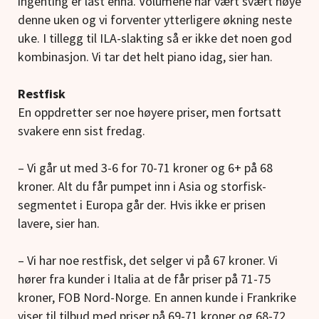
ingenting er låst ennå. Volumene har vært svært høye
denne uken og vi forventer ytterligere økning neste
uke. I tillegg til ILA-slakting så er ikke det noen god
kombinasjon. Vi tar det helt piano idag, sier han.
Restfisk
En oppdretter ser noe høyere priser, men fortsatt
svakere enn sist fredag.
– Vi går ut med 3-6 for 70-71 kroner og 6+ på 68
kroner. Alt du får pumpet inn i Asia og storfisk-
segmentet i Europa går der. Hvis ikke er prisen
lavere, sier han.
– Vi har noe restfisk, det selger vi på 67 kroner. Vi
hører fra kunder i Italia at de får priser på 71-75
kroner, FOB Nord-Norge. En annen kunde i Frankrike
viser til tilbud med priser på 69-71 kroner og 68-72