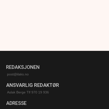
REDAKSJONEN
post@ilaks.no
ANSVARLIG REDAKTØR
Aslak Berge Tlf 970 19 936
ADRESSE