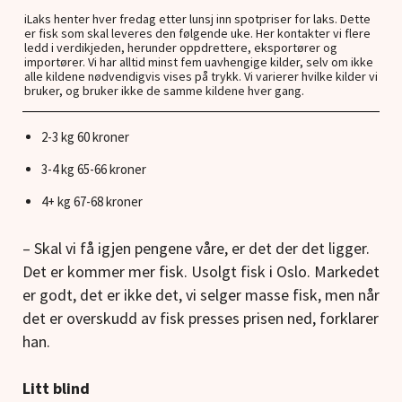
iLaks henter hver fredag etter lunsj inn spotpriser for laks. Dette
er fisk som skal leveres den følgende uke. Her kontakter vi flere
ledd i verdikjeden, herunder oppdrettere, eksportører og
importører. Vi har alltid minst fem uavhengige kilder, selv om ikke
alle kildene nødvendigvis vises på trykk. Vi varierer hvilke kilder vi
bruker, og bruker ikke de samme kildene hver gang.
2-3 kg 60 kroner
3-4 kg 65-66 kroner
4+ kg 67-68 kroner
– Skal vi få igjen pengene våre, er det der det ligger.
Det er kommer mer fisk. Usolgt fisk i Oslo. Markedet
er godt, det er ikke det, vi selger masse fisk, men når
det er overskudd av fisk presses prisen ned, forklarer
han.
Litt blind