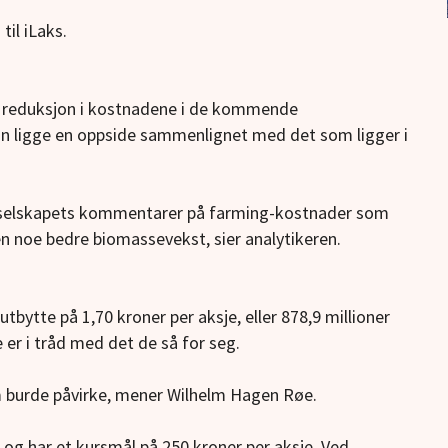
til iLaks.
n reduksjon i kostnadene i de kommende
an ligge en oppside sammenlignet med det som ligger i
vi selskapets kommentarer på farming-kostnader som
n noe bedre biomassevekst, sier analytikeren.
utbytte på 1,70 kroner per aksje, eller 878,9 millioner
 er i tråd med det de så for seg.
om burde påvirke, mener Wilhelm Hagen Røe.
og har et kursmål på 250 kroner per aksje. Ved