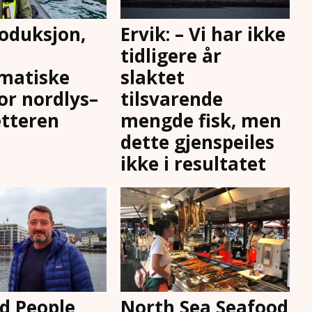
oduksjon,
Ervik: – Vi har ikke
tidligere år
matiske
slaktet
for nordlys–
tilsvarende
tteren
mengde fisk, men
dette gjenspeiles
ikke i resultatet
d People
North Sea Seafood