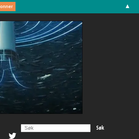
▲
Search