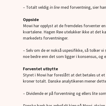
– Totalt veldig
in line
med forventning, sier han 
Oppside
Mowi har opplyst at de fremdeles forventer e
kvartalene. Hagen Røe utelukker ikke at det k
markedets forventninger.
– Selv om de er nokså uspesifikke, så tolker 
noe bedre enn det som ligger i konsensus, og e
Forventet utbytte
Styret i Mowi har foreslått at det betales ut et 
kroner totalt. Danske analytikeren mener dette
– Dividende er på forventning og ellers lite s
Danske bank har anbefalt kjøp på Mowi-aksjen, 