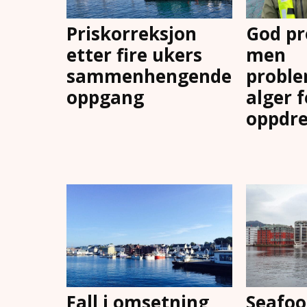
Priskorreksjon
God pr
etter fire ukers
men
sammenhengende
proble
oppgang
alger 
oppdre
Fall i omsetning
Seafoo