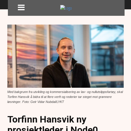
Med bakgrunn fra utvikling og kommersialisering av lav- og nullutslippsfartøy, skal
Torfinn Hansvik å bidra til at flere verft og rederier tar steget mot grønnere
løsninger. Foto: Geir Vidar Nubdal/LYKT
Torfinn Hansvik ny
prosjektleder i Node0