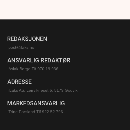
REDAKSJONEN
post@ilaks.no
ANSVARLIG REDAKTØR
Aslak Berge Tlf 970 19 936
ADRESSE
iLaks AS, Leirvikneset 6, 5179 Godvik
MARKEDSANSVARLIG
Trine Forsland
Tlf 922 52 796