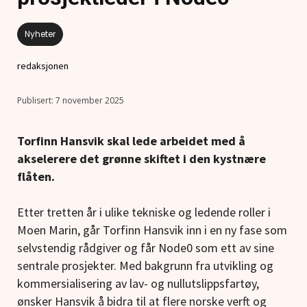
Nyheter
redaksjonen
7 november 2025
Torfinn Hansvik skal lede arbeidet med å
akselerere det grønne skiftet i den kystnære
flåten.
Etter tretten år i ulike tekniske og ledende roller i
Moen Marin, går Torfinn Hansvik inn i en ny fase som
selvstendig rådgiver og får Node0 som ett av sine
sentrale prosjekter. Med bakgrunn fra utvikling og
kommersialisering av lav- og nullutslippsfartøy,
ønsker Hansvik å bidra til at flere norske verft og