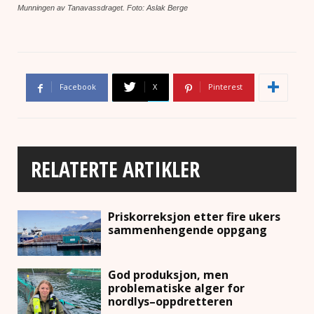
Munningen av Tanavassdraget. Foto: Aslak Berge
Facebook
X
Pinterest
RELATERTE ARTIKLER
Priskorreksjon etter fire ukers
sammenhengende oppgang
God produksjon, men
problematiske alger for
nordlys–oppdretteren