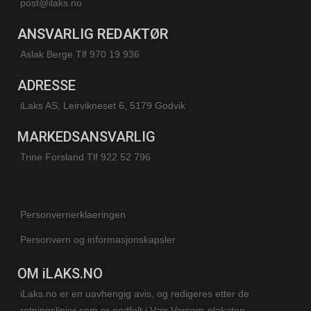
post@ilaks.no
ANSVARLIG REDAKTØR
Aslak Berge Tlf 970 19 936
ADRESSE
iLaks AS, Leirvikneset 6, 5179 Godvik
MARKEDSANSVARLIG
Trine Forsland
Tlf 922 52 796
Personvernerklaeringen
Personvern og informasjonskapsler
OM iLAKS.NO
iLaks.no er en uavhengig avis, og redigeres etter de
retningslinjer som er nedfelt i Vær Varsom-plakaten,