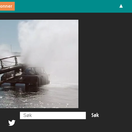
▲
Search