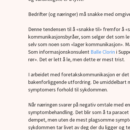
Bedrifter (og næringer) må snakke med omgivel
Denne tendensen til å «snakke til» fremfor å «
kommunikasjonsbyråer, som selger det som let
selv som noen som «lager kommunikasjon». M
Som informasjonskonsulent
Balle Clorin
i Supp
rør». Det er lett å le, men dette er mest trist.
I arbeidet med foretakskommunikasjon er det 
bakenforliggende utfordring. De umiddelbart m
symptomers forhold til sykdommen.
Når næringen svarer på negativ omtale med en
symptombehandling. Det blir som å ta paracet
dempet, men uten de mest plagsomme sympto
sykdommen tar livet av deg der du ligger og te