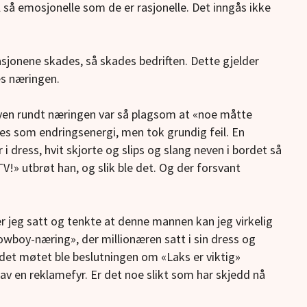
 så emosjonelle som de er rasjonelle. Det inngås ikke
asjonene skades, så skades bedriften. Dette gjelder
es næringen.
øyen rundt næringen var så plagsom at «noe måtte
es som endringsenergi, men tok grundig feil. En
 i dress, hvit skjorte og slips og slang neven i bordet så
V!» utbrøt han, og slik ble det. Og der forsvant
r jeg satt og tenkte at denne mannen kan jeg virkelig
owboy-næring», der millionæren satt i sin dress og
et møtet ble beslutningen om «Laks er viktig»
 av en reklamefyr. Er det noe slikt som har skjedd nå