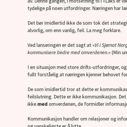
av. Denne gangen, i motsetning til i «Laks er v
tydelige på noen utfordringer. Næringen har læ
Det bør imidlertid ikke de som tok det strate
alvorlig, om enn vanlig, feil. La meg forklare.
Ved lanseringen er det sagt at «
Vi i Sjømat No
kommunisere bedre med omverdenen
.
» (Min u
I en situasjon med store drifts-utfordringer, og
fullt forståelig at næringen kjenner behovet for
De som imidlertid tror at dette er kommunikasjon
feilslutning. Dette er ikke kommunikasjon. De
ikke
med
omverdenen, de formidler informas
Kommunikasjon handler om relasjoner og inform
og vanskeligste er å lytte.