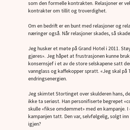
som den formelle kontrakten. Relasjoner er vel
kontrakter om tillit og troverdighet.
Om en bedrift er en bunt med relasjoner og rel
næringer også. Når relasjoner skades, så skad
Jeg husker et møte på Grand Hotel i 2011. St
gjøres». Jeg håpet at frustrasjonen kunne bruk
konsernsjef i et av de store selskapene satt der
vannglass og kaffekopper spratt. «Jeg skal på T
endringsenergien.
Jeg skimtet Stortinget over skulderen hans, de
ikke ta seriøst. Han personifiserte begrepet «c
skulle «fikse omdømmet» med en kampanje. I d
kampanjen tatt. Den var, selvfølgelig, solgt inn
igjen?