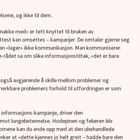
sene, og ikke til dem.
snakke med» er tett knyttet til bruken av
test kan omsettes – kampanjer. De omtaler gjerne seg
an «lager» ikke kommunikasjon. Man kommuniserer.
e-rådet sa om slike informasjonstiltak, «det er bare
også avgjørende å skille mellom problemer og
erkbare problemers forhold til utfordringen er som
 informasjons-kampanje, driver den
 mot lungebetennelse. Hodepinen og feberen blir
mene kan du ende opp med at den ubehandlede
nker at «dette kjennes jo helt greit – hadde bare den