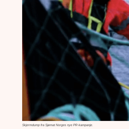
Skjermdump fra Sjømat Norges nye PR-kampanje.