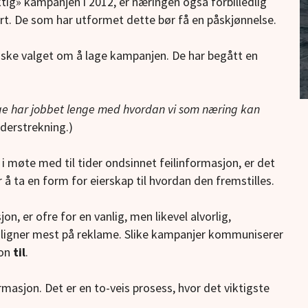
iktig» kampanjen i 2012, er næringen også forbilledlig
rt. De som har utformet dette bør få en påskjønnelse.
giske valget om å lage kampanjen. De har begått en
rge har jobbet lenge med hvordan vi som næring kan
nderstrekning.)
 i møte med til tider ondsinnet feilinformasjon, er det
 å ta en form for eierskap til hvordan den fremstilles.
, er ofre for en vanlig, men likevel alvorlig,
t ligner mest på reklame. Slike kampanjer kommuniserer
jon
til
.
asjon. Det er en to-veis prosess, hvor det viktigste